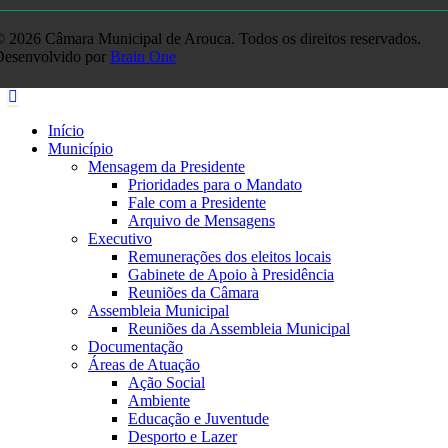
 2026 Câmara Municipal de Arouca. Todos os direitos reservados.
Desenvolvido por
Brain One
Início
Município
Mensagem da Presidente
Prioridades para o Mandato
Fale com a Presidente
Arquivo de Mensagens
Executivo
Remunerações dos eleitos locais
Gabinete de Apoio à Presidência
Reuniões da Câmara
Assembleia Municipal
Reuniões da Assembleia Municipal
Documentação
Áreas de Atuação
Ação Social
Ambiente
Educação e Juventude
Desporto e Lazer