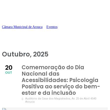
serviço do bem-estar e
da inclusão
Câmara Municipal de Arouca
>
Eventos
>
Comemoração do Dia Nacional
das Acessibilidades: Psicologia Positiva ao serviço do bem-estar e da
inclusão
Outubro, 2025
20
Comemoração do Dia
Nacional das
OUT
Acessibilidades: Psicologia
Positiva ao serviço do bem-
estar e da inclusão
Auditório da Casa dos Magistrados
, Av. 25 de Abril 4540
Arouca