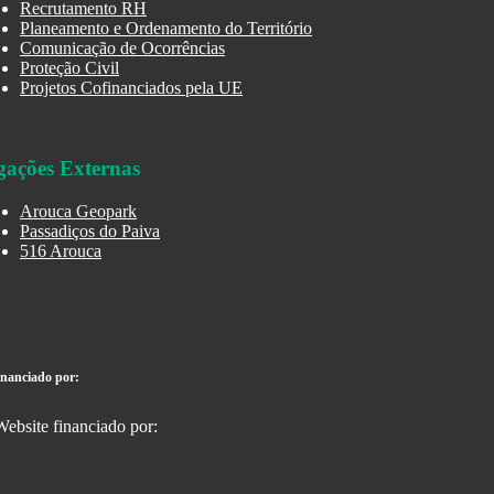
Recrutamento RH
Planeamento e Ordenamento do Território
Comunicação de Ocorrências
Proteção Civil
Projetos Cofinanciados pela UE
gações Externas
Arouca Geopark
Passadiços do Paiva
516 Arouca
inanciado por: