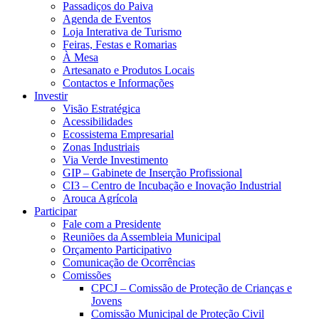
Passadiços do Paiva
Agenda de Eventos
Loja Interativa de Turismo
Feiras, Festas e Romarias
À Mesa
Artesanato e Produtos Locais
Contactos e Informações
Investir
Visão Estratégica
Acessibilidades
Ecossistema Empresarial
Zonas Industriais
Via Verde Investimento
GIP – Gabinete de Inserção Profissional
CI3 – Centro de Incubação e Inovação Industrial
Arouca Agrícola
Participar
Fale com a Presidente
Reuniões da Assembleia Municipal
Orçamento Participativo
Comunicação de Ocorrências
Comissões
CPCJ – Comissão de Proteção de Crianças e
Jovens
Comissão Municipal de Proteção Civil