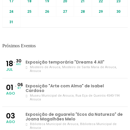
17
18
19
20
21
22
23
24
25
26
27
28
29
30
31
Próximos Eventos
30
18
Exposição temporária "Dreams 4 All"
AGO
Mosteiro de Arouca
, Mosteiro de Santa Maria de Arouca,
JUL
Arouca
06
01
Exposição "Arte com Alma" de Isabel
SET
Cardoso
AGO
Museu Municipal de Arouca
, Rua Eça de Queirós 4540-194
Arouca
03
Exposição de aguarela "Ecos da Natureza" de
Joana Magalhães Melo
AGO
Biblioteca Municipal de Arouca
, Biblioteca Municipal de
Arouca