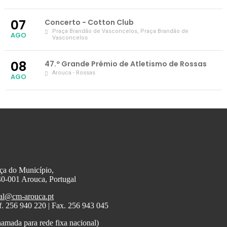
07
Concerto - Cotton Club
Praça Brandão de Vasconcelos
, Praça Brandão de
AGO
Vasconcelos
08
47.º Grande Prémio de Atletismo de Rossas
Arouca - Rossas
AGO
ça do Município,
0-001 Arouca, Portugal
al@cm-arouca.pt
f. 256 940 220 | Fax. 256 943 045
amada para rede fixa nacional)