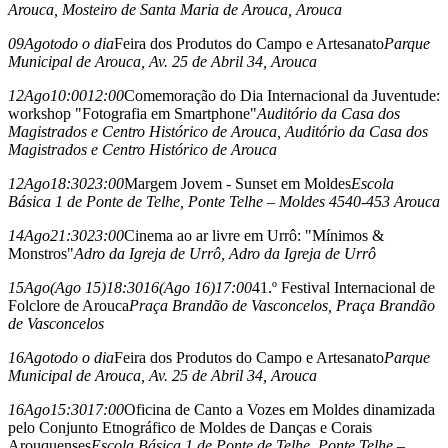
Arouca
, Mosteiro de Santa Maria de Arouca, Arouca
09
Ago
todo o dia
Feira dos Produtos do Campo e Artesanato
Parque
Municipal de Arouca
, Av. 25 de Abril 34, Arouca
12
Ago
10:00
12:00
Comemoração do Dia Internacional da Juventude:
workshop "Fotografia em Smartphone"
Auditório da Casa dos
Magistrados e Centro Histórico de Arouca
, Auditório da Casa dos
Magistrados e Centro Histórico de Arouca
12
Ago
18:30
23:00
Margem Jovem - Sunset em Moldes
Escola
Básica 1 de Ponte de Telhe
, Ponte Telhe – Moldes 4540-453 Arouca
14
Ago
21:30
23:00
Cinema ao ar livre em Urrô: "Mínimos &
Monstros"
Adro da Igreja de Urrô
, Adro da Igreja de Urrô
15
Ago
(Ago 15)
18:30
16
(Ago 16)
17:00
41.º Festival Internacional de
Folclore de Arouca
Praça Brandão de Vasconcelos
, Praça Brandão
de Vasconcelos
16
Ago
todo o dia
Feira dos Produtos do Campo e Artesanato
Parque
Municipal de Arouca
, Av. 25 de Abril 34, Arouca
16
Ago
15:30
17:00
Oficina de Canto a Vozes em Moldes dinamizada
pelo Conjunto Etnográfico de Moldes de Danças e Corais
Arouquenses
Escola Básica 1 de Ponte de Telhe
, Ponte Telhe –