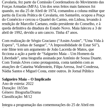
Cavalaria, fez parte da Comissão Coordenadora do Movimento das
Forças Armadas (MFA). Um dos seus feitos mais famosos foi
quando, no dia 25 de Abril de 1974, comandou a coluna militar que
partiu da Escola Prática de Cavalaria, em Santarém, ocupou a Praça
do Comércio e cercou o Quartel do Carmo, em Lisboa, levando à
rendição de Marcello Caetano, então presidente do Conselho, e à
queda definitiva da ditadura do Estado Novo. Maia faleceu a 3 de
abril de 1992, devido a um cancro. Tinha 47 anos.
Com realização de Sérgio Graciano (“Assim Assim”, “Uma Vida à
Espera”, “Linhas de Sangue”, “A Impossibilidade de Estar Só”),
este filme tem um argumento de João Lacerda de Matos, que
ficciona a ação a partir de “Salgueiro Maia – Um Homem da
Liberdade”, uma biografia assinada por António de Sousa Duarte.
Com Tomás Alves como protagonista, conta também com as
atuações de Catarina Wallenstein, Filipa Areosa, José Condessa,
Nádia Santos e Miguel Costa, entre outros.
In
Jornal Público
Salgueiro Maia – O Implicado
Ano de estreia: 2022
Duração: 1h55m
Género: Biografia/Drama
Classificação: M/12
Integra a programação das comemorações do 25 de Abril em