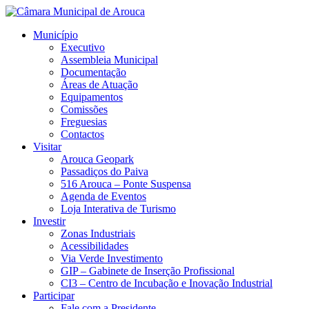
Município
Executivo
Assembleia Municipal
Documentação
Áreas de Atuação
Equipamentos
Comissões
Freguesias
Contactos
Visitar
Arouca Geopark
Passadiços do Paiva
516 Arouca – Ponte Suspensa
Agenda de Eventos
Loja Interativa de Turismo
Investir
Zonas Industriais
Acessibilidades
Via Verde Investimento
GIP – Gabinete de Inserção Profissional
CI3 – Centro de Incubação e Inovação Industrial
Participar
Fale com a Presidente