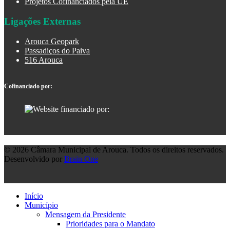
Projetos Cofinanciados pela UE
Ligações Externas
Arouca Geopark
Passadiços do Paiva
516 Arouca
Cofinanciado por:
© 2026 Câmara Municipal de Arouca. Todos os direitos reservados.
Desenvolvido por
Brain One
Início
Município
Mensagem da Presidente
Prioridades para o Mandato