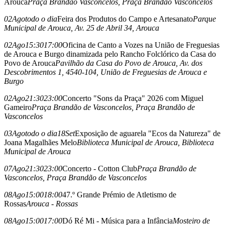
Arouca
Praça Brandão Vasconcelos
, Praça Brandão Vasconcelos
02
Ago
todo o dia
Feira dos Produtos do Campo e Artesanato
Parque
Municipal de Arouca
, Av. 25 de Abril 34, Arouca
02
Ago
15:30
17:00
Oficina de Canto a Vozes na União de Freguesias
de Arouca e Burgo dinamizada pelo Rancho Folclórico da Casa do
Povo de Arouca
Pavilhão da Casa do Povo de Arouca
, Av. dos
Descobrimentos 1, 4540-104, União de Freguesias de Arouca e
Burgo
02
Ago
21:30
23:00
Concerto "Sons da Praça" 2026 com Miguel
Gameiro
Praça Brandão de Vasconcelos
, Praça Brandão de
Vasconcelos
03
Ago
todo o dia
18
Set
Exposição de aguarela "Ecos da Natureza" de
Joana Magalhães Melo
Biblioteca Municipal de Arouca
, Biblioteca
Municipal de Arouca
07
Ago
21:30
23:00
Concerto - Cotton Club
Praça Brandão de
Vasconcelos
, Praça Brandão de Vasconcelos
08
Ago
15:00
18:00
47.º Grande Prémio de Atletismo de
Rossas
Arouca - Rossas
08
Ago
15:00
17:00
Dó Ré Mi - Música para a Infância
Mosteiro de