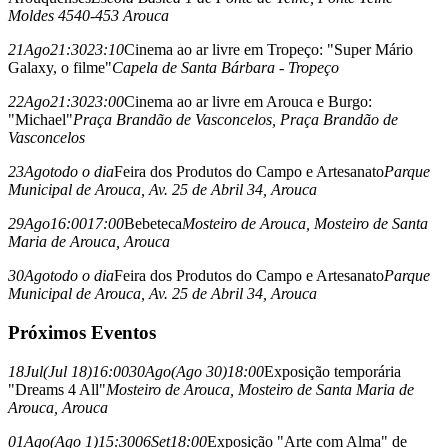
Moldes 4540-453 Arouca
21
Ago
21:30
23:10
Cinema ao ar livre em Tropeço: "Super Mário
Galaxy, o filme"
Capela de Santa Bárbara - Tropeço
22
Ago
21:30
23:00
Cinema ao ar livre em Arouca e Burgo:
"Michael"
Praça Brandão de Vasconcelos
, Praça Brandão de
Vasconcelos
23
Ago
todo o dia
Feira dos Produtos do Campo e Artesanato
Parque
Municipal de Arouca
, Av. 25 de Abril 34, Arouca
29
Ago
16:00
17:00
Bebeteca
Mosteiro de Arouca
, Mosteiro de Santa
Maria de Arouca, Arouca
30
Ago
todo o dia
Feira dos Produtos do Campo e Artesanato
Parque
Municipal de Arouca
, Av. 25 de Abril 34, Arouca
Próximos Eventos
18
Jul
(Jul 18)
16:00
30
Ago
(Ago 30)
18:00
Exposição temporária
"Dreams 4 All"
Mosteiro de Arouca
, Mosteiro de Santa Maria de
Arouca, Arouca
01
Ago
(Ago 1)
15:30
06
Set
18:00
Exposição "Arte com Alma" de