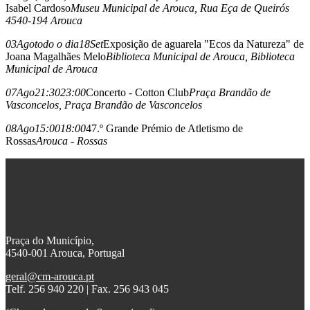
Isabel Cardoso
Museu Municipal de Arouca
, Rua Eça de Queirós
4540-194 Arouca
03
Ago
todo o dia
18
Set
Exposição de aguarela "Ecos da Natureza" de
Joana Magalhães Melo
Biblioteca Municipal de Arouca
, Biblioteca
Municipal de Arouca
07
Ago
21:30
23:00
Concerto - Cotton Club
Praça Brandão de
Vasconcelos
, Praça Brandão de Vasconcelos
08
Ago
15:00
18:00
47.º Grande Prémio de Atletismo de
Rossas
Arouca - Rossas
Praça do Município,
4540-001 Arouca, Portugal
geral@cm-arouca.pt
Telf. 256 940 220 | Fax. 256 943 045