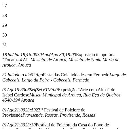
27
28
29
30
31
18
Jul
(Jul 18)
16:00
30
Ago
(Ago 30)
18:00
Exposição temporária
"Dreams 4 All"
Mosteiro de Arouca
, Mosteiro de Santa Maria de
Arouca, Arouca
31
Jul
todo o dia
02
Ago
Festa das Coletividades em Fermedo
Largo de
Cabeçais
, Largo da Feira - Cabeçais, Fermedo
01
Ago
15:30
06
Set
(Set 6)
18:00
Exposição "Arte com Alma" de
Isabel Cardoso
Museu Municipal de Arouca
, Rua Eça de Queirós
4540-194 Arouca
01
Ago
21:00
23:59
23.º Festival de Folclore de
Provisende
Provisende, Rossas
, Provisende, Rossas
01
Ago
21:30
23:30
Festival de Folclore da Casa do Povo de