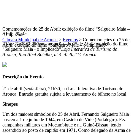
Comemorações do 25 de Abril: exibição do filme “Salgueiro Maia –
Abril, 2023
o Implicado”
Câmara Municipal de Arouca
>
Eventos
>
Comemorações do 25 de
21
Abr
21:30
23:25
Comemorações do 25 de Abril: exibição do filme
Abril: exibição do filme “Salgueiro Maia – o Implicado”
"Salgueiro Maia - o Implicado"
Loja Interativa de Turismo de
Arouca
, Rua Abel Botelho, nº 4, 4540-114 Arouca
Descrição do Evento
21 de abril (sexta-feira),
21h30, na Loja Interativa de Turismo de
Arouca.
Entrada gratuita sujeita a levantamento de bilhete no local
Sinopse
Um dos maiores símbolos do 25 de Abril, Fernando Salgueiro Maia
nasceu a 1 de julho de 1944, em Castelo de Vide (Portalegre). Fez
campanhas militares em Moçambique e na Guiné-Bissau, tendo
ascendido ao posto de capitão em 1971. Como delegado da Arma de