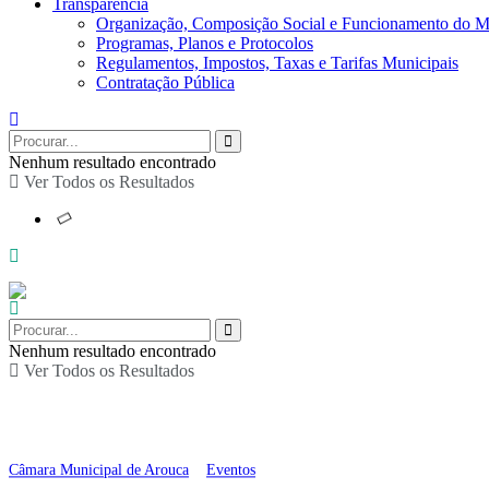
Transparência
Organização, Composição Social e Funcionamento do M
Programas, Planos e Protocolos
Regulamentos, Impostos, Taxas e Tarifas Municipais
Contratação Pública
Nenhum resultado encontrado
Ver Todos os Resultados
Nenhum resultado encontrado
Ver Todos os Resultados
Concerto 3 do ciclo “M
Câmara Municipal de Arouca
>
Eventos
>
Concerto 3 do ciclo “Música, Arte