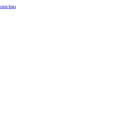
unicípio
úsica, Arte e Cultura n
 e Cultura no Feminino”