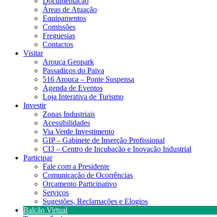
Documentação
Áreas de Atuação
Equipamentos
Comissões
Freguesias
Contactos
Visitar
Arouca Geopark
Passadiços do Paiva
516 Arouca – Ponte Suspensa
Agenda de Eventos
Loja Interativa de Turismo
Investir
Zonas Industriais
Acessibilidades
Via Verde Investimento
GIP – Gabinete de Inserção Profissional
CI3 – Centro de Incubação e Inovação Industrial
Participar
Fale com a Presidente
Comunicação de Ocorrências
Orçamento Participativo
Serviços
Sugestões, Reclamações e Elogios
Balcão Virtual