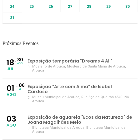
24
25
26
27
28
29
30
31
Próximos Eventos
30
18
Exposição temporária "Dreams 4 All"
AGO
Mosteiro de Arouca
, Mosteiro de Santa Maria de Arouca,
JUL
Arouca
06
01
Exposição "Arte com Alma" de Isabel
SET
Cardoso
AGO
Museu Municipal de Arouca
, Rua Eça de Queirós 4540-194
Arouca
03
Exposição de aguarela "Ecos da Natureza" de
Joana Magalhães Melo
AGO
Biblioteca Municipal de Arouca
, Biblioteca Municipal de
Arouca