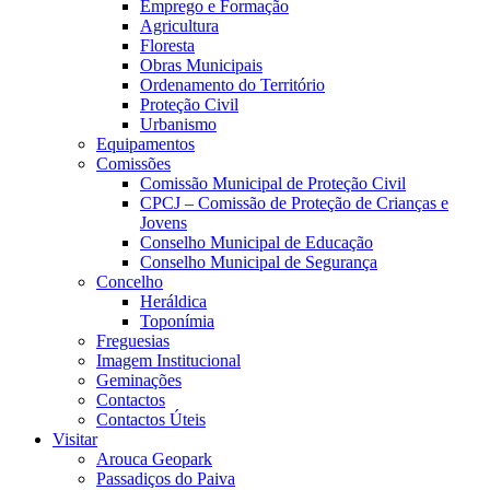
Emprego e Formação
Agricultura
Floresta
Obras Municipais
Ordenamento do Território
Proteção Civil
Urbanismo
Equipamentos
Comissões
Comissão Municipal de Proteção Civil
CPCJ – Comissão de Proteção de Crianças e
Jovens
Conselho Municipal de Educação
Conselho Municipal de Segurança
Concelho
Heráldica
Toponímia
Freguesias
Imagem Institucional
Geminações
Contactos
Contactos Úteis
Visitar
Arouca Geopark
Passadiços do Paiva