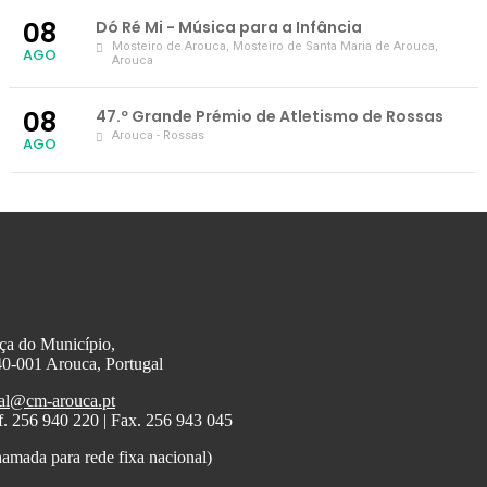
08
Dó Ré Mi - Música para a Infância
Mosteiro de Arouca
, Mosteiro de Santa Maria de Arouca,
AGO
Arouca
08
47.º Grande Prémio de Atletismo de Rossas
Arouca - Rossas
AGO
ça do Município,
0-001 Arouca, Portugal
al@cm-arouca.pt
f. 256 940 220 | Fax. 256 943 045
amada para rede fixa nacional)