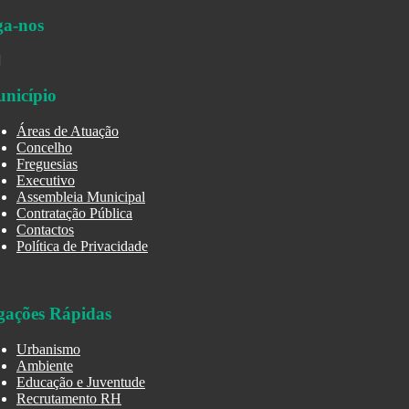
ga-nos
nicípio
Áreas de Atuação
Concelho
Freguesias
Executivo
Assembleia Municipal
Contratação Pública
Contactos
Política de Privacidade
gações Rápidas
Urbanismo
Ambiente
Educação e Juventude
Recrutamento RH