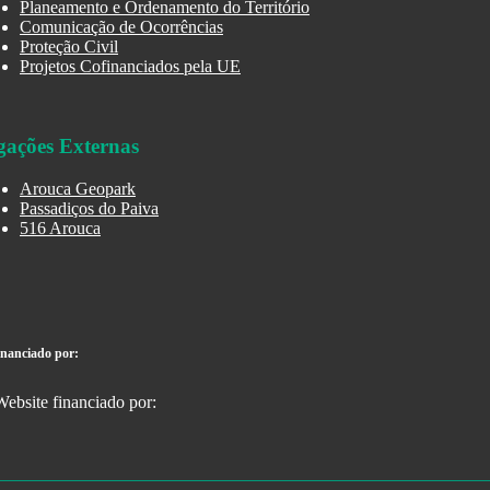
Planeamento e Ordenamento do Território
Comunicação de Ocorrências
Proteção Civil
Projetos Cofinanciados pela UE
gações Externas
Arouca Geopark
Passadiços do Paiva
516 Arouca
inanciado por: