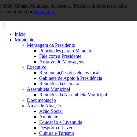
 2026 Câmara Municipal de Arouca. Todos os direitos reservados.
Desenvolvido por
Brain One
Início
Município
Mensagem da Presidente
Prioridades para o Mandato
Fale com a Presidente
Arquivo de Mensagens
Executivo
Remunerações dos eleitos locais
Gabinete de Apoio à Presidência
Reuniões da Câmara
Assembleia Municipal
Reuniões da Assembleia Municipal
Documentação
Áreas de Atuação
Ação Social
Ambiente
Educação e Juventude
Desporto e Lazer
Cultura e Turismo