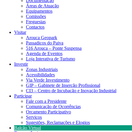
Documentação
Áreas de Atuação
Equipamentos
Comissões
Freguesias
Contactos
Visitar
Arouca Geopark
Passadiços do Paiva
516 Arouca – Ponte Suspensa
Agenda de Eventos
Loja Interativa de Turismo
Investir
Zonas Industriais
Acessibilidades
Via Verde Investimento
GIP – Gabinete de Inserção Profissional
CI3 – Centro de Incubação e Inovação Industrial
Participar
Fale com a Presidente
Comunicação de Ocorrências
Orçamento Participativo
Serviços
Sugestões, Reclamações e Elogios
Balcão Virtual