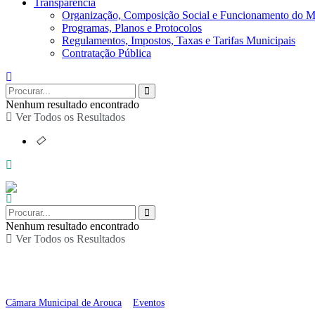
Transparência
Organização, Composição Social e Funcionamento do M
Programas, Planos e Protocolos
Regulamentos, Impostos, Taxas e Tarifas Municipais
Contratação Pública
Nenhum resultado encontrado
Ver Todos os Resultados
Nenhum resultado encontrado
Ver Todos os Resultados
Concerto de Santa Cecí
Câmara Municipal de Arouca
>
Eventos
>
Concerto de Santa Cecília