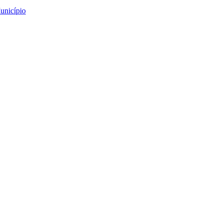
unicípio
lia