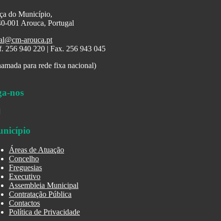
ça do Município,
0-001 Arouca, Portugal
al@cm-arouca.pt
f. 256 940 220 | Fax. 256 943 045
amada para rede fixa nacional)
ga-nos
nicípio
Áreas de Atuação
Concelho
Freguesias
Executivo
Assembleia Municipal
Contratação Pública
Contactos
Política de Privacidade