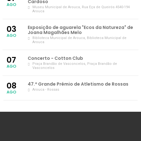
Cardoso
AGO
Museu Municipal de Arouca
, Rua Eça de Queirós 4540-194
Arouca
03
Exposição de aguarela "Ecos da Natureza" de
Joana Magalhães Melo
AGO
Biblioteca Municipal de Arouca
, Biblioteca Municipal de
Arouca
07
Concerto - Cotton Club
Praça Brandão de Vasconcelos
, Praça Brandão de
AGO
Vasconcelos
08
47.º Grande Prémio de Atletismo de Rossas
Arouca - Rossas
AGO