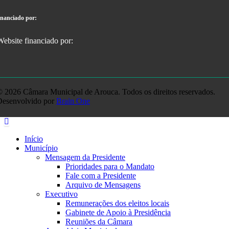
inanciado por:
 2026 Câmara Municipal de Arouca. Todos os direitos reservados.
Desenvolvido por
Brain One
Início
Município
Mensagem da Presidente
Prioridades para o Mandato
Fale com a Presidente
Arquivo de Mensagens
Executivo
Remunerações dos eleitos locais
Gabinete de Apoio à Presidência
Reuniões da Câmara