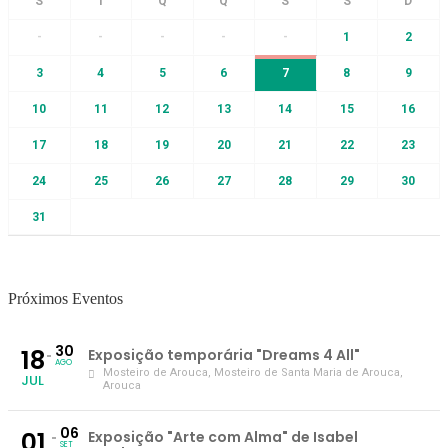
-
-
-
-
-
1
2
3
4
5
6
7
8
9
10
11
12
13
14
15
16
17
18
19
20
21
22
23
24
25
26
27
28
29
30
31
Próximos Eventos
30
18
Exposição temporária "Dreams 4 All"
AGO
Mosteiro de Arouca
, Mosteiro de Santa Maria de Arouca,
JUL
Arouca
06
01
Exposição "Arte com Alma" de Isabel
SET