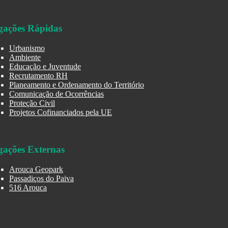
gações Rápidas
Urbanismo
Ambiente
Educação e Juventude
Recrutamento RH
Planeamento e Ordenamento do Território
Comunicação de Ocorrências
Proteção Civil
Projetos Cofinanciados pela UE
gações Externas
Arouca Geopark
Passadiços do Paiva
516 Arouca