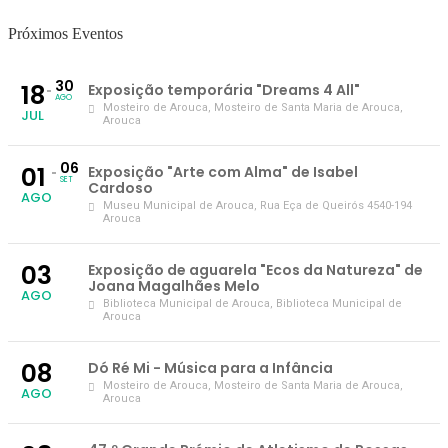
Próximos Eventos
30
18
Exposição temporária "Dreams 4 All"
AGO
Mosteiro de Arouca
, Mosteiro de Santa Maria de Arouca,
JUL
Arouca
06
01
Exposição "Arte com Alma" de Isabel
SET
Cardoso
AGO
Museu Municipal de Arouca
, Rua Eça de Queirós 4540-194
Arouca
03
Exposição de aguarela "Ecos da Natureza" de
Joana Magalhães Melo
AGO
Biblioteca Municipal de Arouca
, Biblioteca Municipal de
Arouca
08
Dó Ré Mi - Música para a Infância
Mosteiro de Arouca
, Mosteiro de Santa Maria de Arouca,
AGO
Arouca