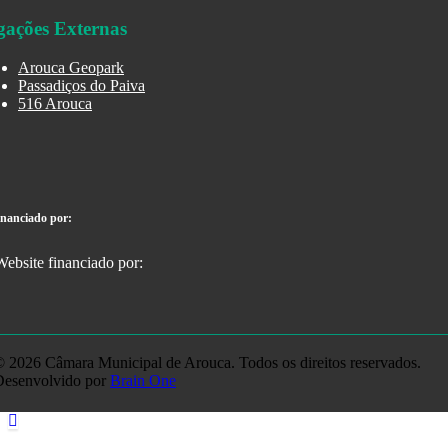
gações Externas
Arouca Geopark
Passadiços do Paiva
516 Arouca
inanciado por:
 2026 Câmara Municipal de Arouca. Todos os direitos reservados.
Desenvolvido por
Brain One