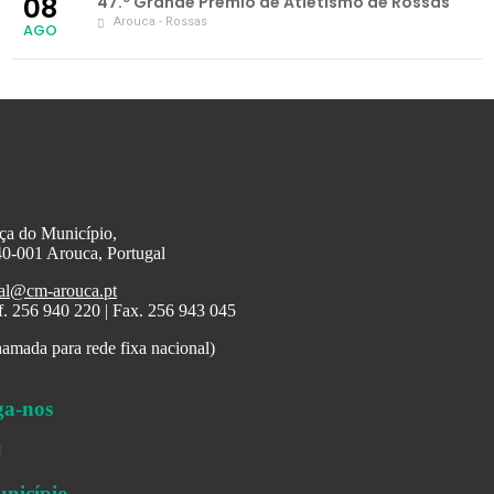
08
47.º Grande Prémio de Atletismo de Rossas
Arouca - Rossas
AGO
ça do Município,
0-001 Arouca, Portugal
al@cm-arouca.pt
f. 256 940 220 | Fax. 256 943 045
amada para rede fixa nacional)
ga-nos
nicípio