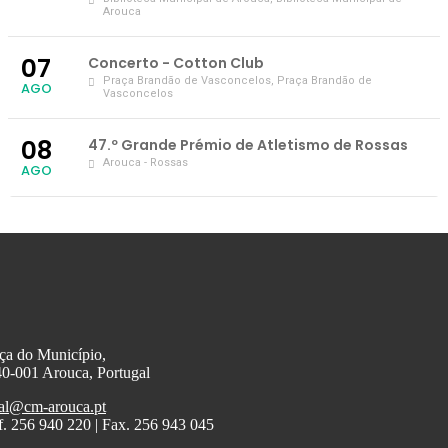
Arouca
07
Concerto - Cotton Club
Praça Brandão de Vasconcelos
, Praça Brandão de
AGO
Vasconcelos
08
47.º Grande Prémio de Atletismo de Rossas
Arouca - Rossas
AGO
ça do Município,
0-001 Arouca, Portugal
al@cm-arouca.pt
f. 256 940 220 | Fax. 256 943 045