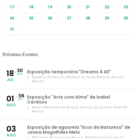
17
18
19
20
21
22
23
24
25
26
27
28
29
30
31
Próximos Eventos
30
18
Exposição temporária "Dreams 4 All"
AGO
Mosteiro de Arouca
, Mosteiro de Santa Maria de Arouca,
JUL
Arouca
06
01
Exposição "Arte com Alma" de Isabel
SET
Cardoso
AGO
Museu Municipal de Arouca
, Rua Eça de Queirós 4540-194
Arouca
03
Exposição de aguarela "Ecos da Natureza" de
Joana Magalhães Melo
AGO
Biblioteca Municipal de Arouca
, Biblioteca Municipal de