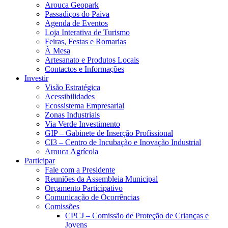
Arouca Geopark
Passadiços do Paiva
Agenda de Eventos
Loja Interativa de Turismo
Feiras, Festas e Romarias
À Mesa
Artesanato e Produtos Locais
Contactos e Informações
Investir
Visão Estratégica
Acessibilidades
Ecossistema Empresarial
Zonas Industriais
Via Verde Investimento
GIP – Gabinete de Inserção Profissional
CI3 – Centro de Incubação e Inovação Industrial
Arouca Agrícola
Participar
Fale com a Presidente
Reuniões da Assembleia Municipal
Orçamento Participativo
Comunicação de Ocorrências
Comissões
CPCJ – Comissão de Proteção de Crianças e
Jovens