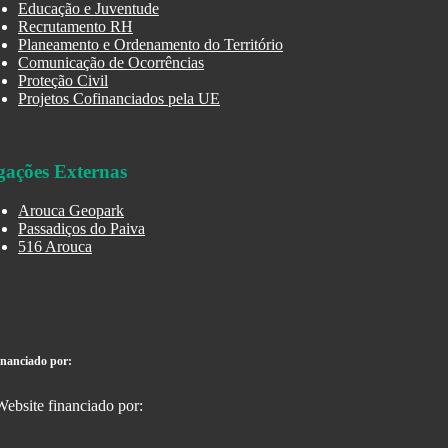
Educação e Juventude
Recrutamento RH
Planeamento e Ordenamento do Território
Comunicação de Ocorrências
Proteção Civil
Projetos Cofinanciados pela UE
gações Externas
Arouca Geopark
Passadiços do Paiva
516 Arouca
inanciado por: