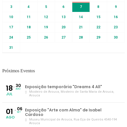
3
4
5
6
7
8
9
10
11
12
13
14
15
16
17
18
19
20
21
22
23
24
25
26
27
28
29
30
31
Próximos Eventos
30
18
Exposição temporária "Dreams 4 All"
AGO
Mosteiro de Arouca
, Mosteiro de Santa Maria de Arouca,
JUL
Arouca
06
01
Exposição "Arte com Alma" de Isabel
SET
Cardoso
AGO
Museu Municipal de Arouca
, Rua Eça de Queirós 4540-194
Arouca