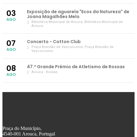
03
Exposição de aguarela "Ecos da Natureza" de
Joana Magalhães Melo
AGO
Biblioteca Municipal de Arouca
, Biblioteca Municipal de
Arouca
07
Concerto - Cotton Club
Praça Brandão de Vasconcelos
, Praça Brandão de
AGO
Vasconcelos
08
47.º Grande Prémio de Atletismo de Rossas
Arouca - Rossas
AGO
Praça do Município,
4540-001 Arouca, Portugal