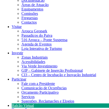
Documentação
Áreas de Atuação
Equipamentos
Comissões
Freguesias
Contactos
Visitar
Arouca Geopark
Passadiços do Paiva
516 Arouca – Ponte Suspensa
Agenda de Eventos
Loja Interativa de Turismo
Investir
Zonas Industriais
Acessibilidades
Via Verde Investimento
GIP – Gabinete de Inserção Profissional
CI3 – Centro de Incubação e Inovação Industrial
Participar
Fale com a Presidente
Comunicação de Ocorrências
Orçamento Participativo
Serviços
Sugestões, Reclamações e Elogios
Balcão Virtual