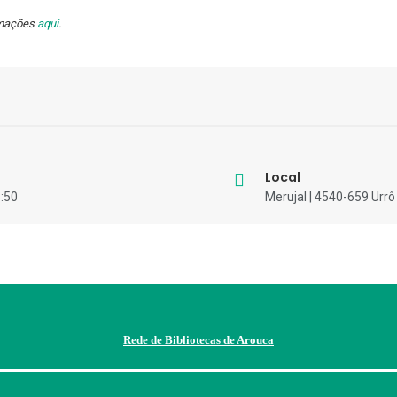
rmações
aqui
.
Local
3:50
Merujal | 4540-659 Urrô
Rede de Bibliotecas de Arouca