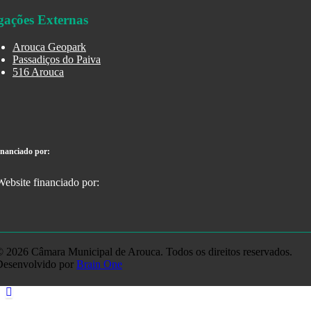
gações Externas
Arouca Geopark
Passadiços do Paiva
516 Arouca
inanciado por:
 2026 Câmara Municipal de Arouca. Todos os direitos reservados.
Desenvolvido por
Brain One