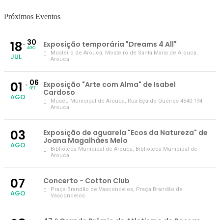
Próximos Eventos
30
18
Exposição temporária "Dreams 4 All"
AGO
Mosteiro de Arouca
, Mosteiro de Santa Maria de Arouca,
JUL
Arouca
06
01
Exposição "Arte com Alma" de Isabel
SET
Cardoso
AGO
Museu Municipal de Arouca
, Rua Eça de Queirós 4540-194
Arouca
03
Exposição de aguarela "Ecos da Natureza" de
Joana Magalhães Melo
AGO
Biblioteca Municipal de Arouca
, Biblioteca Municipal de
Arouca
07
Concerto - Cotton Club
Praça Brandão de Vasconcelos
, Praça Brandão de
AGO
Vasconcelos