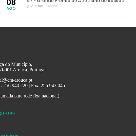
08
47.º Grande Prémio de Atletismo de Rossas
Arouca - Rossas
AGO
ça do Município,
0-001 Arouca, Portugal
al@cm-arouca.pt
f. 256 940 220 | Fax. 256 943 045
amada para rede fixa nacional)
ga-nos
nicípio