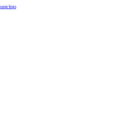
unicípio
es