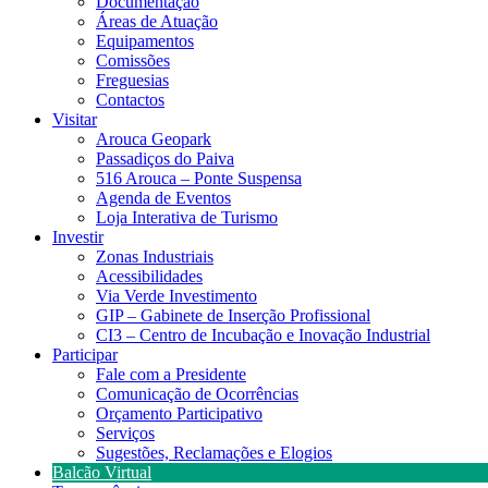
Documentação
Áreas de Atuação
Equipamentos
Comissões
Freguesias
Contactos
Visitar
Arouca Geopark
Passadiços do Paiva
516 Arouca – Ponte Suspensa
Agenda de Eventos
Loja Interativa de Turismo
Investir
Zonas Industriais
Acessibilidades
Via Verde Investimento
GIP – Gabinete de Inserção Profissional
CI3 – Centro de Incubação e Inovação Industrial
Participar
Fale com a Presidente
Comunicação de Ocorrências
Orçamento Participativo
Serviços
Sugestões, Reclamações e Elogios
Balcão Virtual