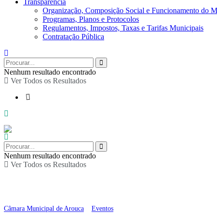
Transparência
Organização, Composição Social e Funcionamento do M
Programas, Planos e Protocolos
Regulamentos, Impostos, Taxas e Tarifas Municipais
Contratação Pública
Nenhum resultado encontrado
Ver Todos os Resultados
Nenhum resultado encontrado
Ver Todos os Resultados
DesconstruRir a Diabet
Câmara Municipal de Arouca
>
Eventos
>
DesconstruRir a Diabetes