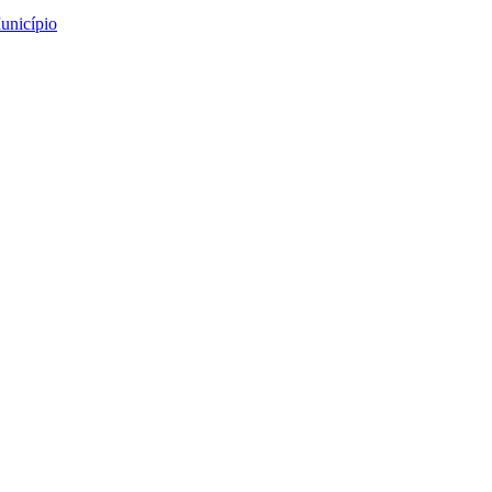
unicípio
 a Infância
a