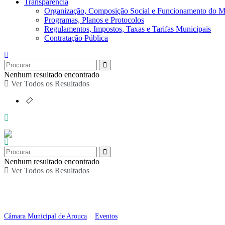
Transparência
Organização, Composição Social e Funcionamento do M
Programas, Planos e Protocolos
Regulamentos, Impostos, Taxas e Tarifas Municipais
Contratação Pública
Nenhum resultado encontrado
Ver Todos os Resultados
Nenhum resultado encontrado
Ver Todos os Resultados
Dó Ré Mi – Música para
Câmara Municipal de Arouca
>
Eventos
>
Dó Ré Mi – Música para a Infânci