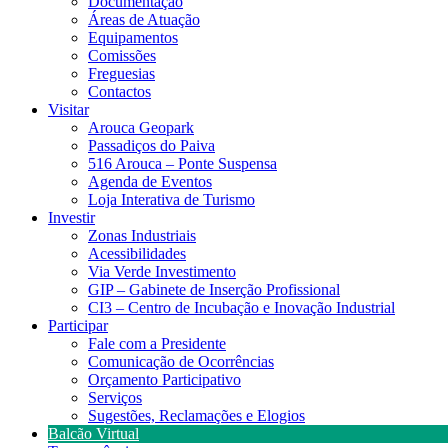
Documentação
Áreas de Atuação
Equipamentos
Comissões
Freguesias
Contactos
Visitar
Arouca Geopark
Passadiços do Paiva
516 Arouca – Ponte Suspensa
Agenda de Eventos
Loja Interativa de Turismo
Investir
Zonas Industriais
Acessibilidades
Via Verde Investimento
GIP – Gabinete de Inserção Profissional
CI3 – Centro de Incubação e Inovação Industrial
Participar
Fale com a Presidente
Comunicação de Ocorrências
Orçamento Participativo
Serviços
Sugestões, Reclamações e Elogios
Balcão Virtual