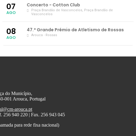
07
Concerto - Cotton Club
Praça Brandão de Vasconcelos
, Praça Brandão de
AGO
Vasconcelos
08
47.º Grande Prémio de Atletismo de Rossas
Arouca - Rossas
AGO
ça do Município,
0-001 Arouca, Portugal
al@cm-arouca.pt
f. 256 940 220 | Fax. 256 943 045
amada para rede fixa nacional)