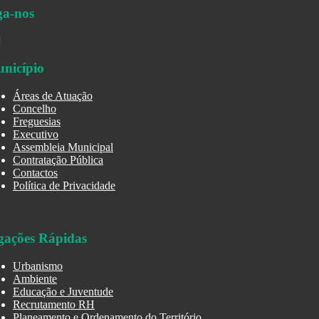
ga-nos
nicípio
Áreas de Atuação
Concelho
Freguesias
Executivo
Assembleia Municipal
Contratação Pública
Contactos
Política de Privacidade
gações Rápidas
Urbanismo
Ambiente
Educação e Juventude
Recrutamento RH
Planeamento e Ordenamento do Território