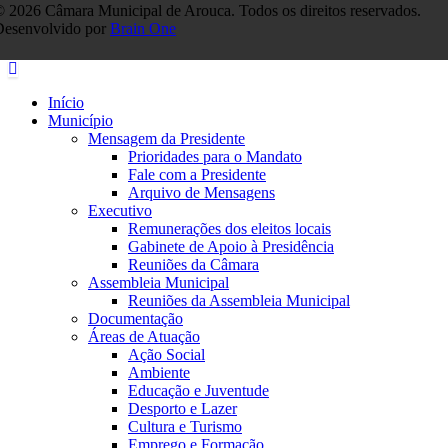
 2026 Câmara Municipal de Arouca. Todos os direitos reservados.
Desenvolvido por
Brain One
Início
Município
Mensagem da Presidente
Prioridades para o Mandato
Fale com a Presidente
Arquivo de Mensagens
Executivo
Remunerações dos eleitos locais
Gabinete de Apoio à Presidência
Reuniões da Câmara
Assembleia Municipal
Reuniões da Assembleia Municipal
Documentação
Áreas de Atuação
Ação Social
Ambiente
Educação e Juventude
Desporto e Lazer
Cultura e Turismo
Emprego e Formação