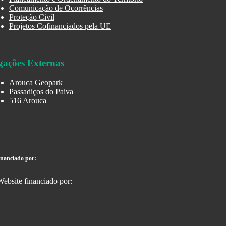
Comunicação de Ocorrências
Proteção Civil
Projetos Cofinanciados pela UE
gações Externas
Arouca Geopark
Passadiços do Paiva
516 Arouca
inanciado por: