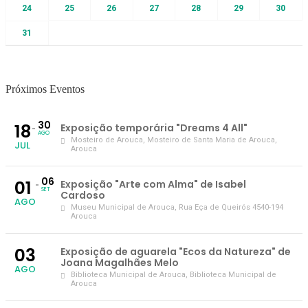
24
25
26
27
28
29
30
31
Próximos Eventos
30
18
Exposição temporária "Dreams 4 All"
AGO
Mosteiro de Arouca
, Mosteiro de Santa Maria de Arouca,
JUL
Arouca
06
01
Exposição "Arte com Alma" de Isabel
SET
Cardoso
AGO
Museu Municipal de Arouca
, Rua Eça de Queirós 4540-194
Arouca
03
Exposição de aguarela "Ecos da Natureza" de
Joana Magalhães Melo
AGO
Biblioteca Municipal de Arouca
, Biblioteca Municipal de
Arouca