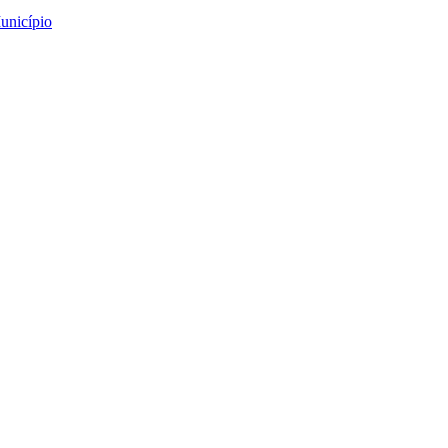
unicípio
ão em Escariz
iz