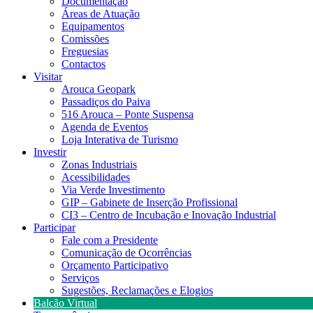
Documentação
Áreas de Atuação
Equipamentos
Comissões
Freguesias
Contactos
Visitar
Arouca Geopark
Passadiços do Paiva
516 Arouca – Ponte Suspensa
Agenda de Eventos
Loja Interativa de Turismo
Investir
Zonas Industriais
Acessibilidades
Via Verde Investimento
GIP – Gabinete de Inserção Profissional
CI3 – Centro de Incubação e Inovação Industrial
Participar
Fale com a Presidente
Comunicação de Ocorrências
Orçamento Participativo
Serviços
Sugestões, Reclamações e Elogios
Balcão Virtual