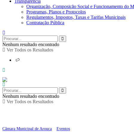
Transparência
Organização, Composição Social e Funcionamento do M
Programas, Planos e Protocolos
Regulamentos, Impostos, Taxas e Tarifas Municipais
Contratação Pública
Nenhum resultado encontrado
Ver Todos os Resultados
Nenhum resultado encontrado
Ver Todos os Resultados
Encontro de Participaç
Câmara Municipal de Arouca
>
Eventos
>
Encontro de Participação em Escar