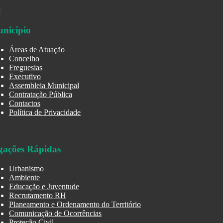
nicípio
Áreas de Atuação
Concelho
Freguesias
Executivo
Assembleia Municipal
Contratação Pública
Contactos
Política de Privacidade
gações Rápidas
Urbanismo
Ambiente
Educação e Juventude
Recrutamento RH
Planeamento e Ordenamento do Território
Comunicação de Ocorrências
Proteção Civil