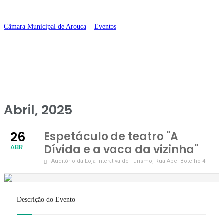
vizinha”
Câmara Municipal de Arouca
>
Eventos
>
Espetáculo de teatro “A Dívida e
a vaca da vizinha”
Abril, 2025
26
Espetáculo de teatro "A
Dívida e a vaca da vizinha"
ABR
Auditório da Loja Interativa de Turismo
, Rua Abel Botelho 4
Descrição do Evento