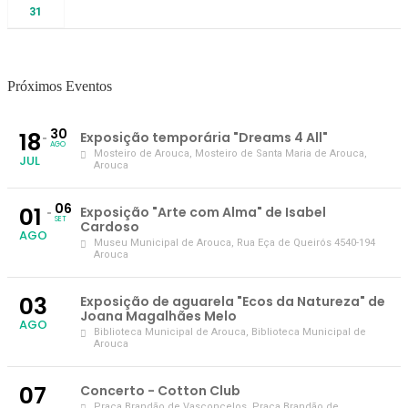
31
Próximos Eventos
30
18
Exposição temporária "Dreams 4 All"
AGO
Mosteiro de Arouca
, Mosteiro de Santa Maria de Arouca,
JUL
Arouca
06
01
Exposição "Arte com Alma" de Isabel
SET
Cardoso
AGO
Museu Municipal de Arouca
, Rua Eça de Queirós 4540-194
Arouca
03
Exposição de aguarela "Ecos da Natureza" de
Joana Magalhães Melo
AGO
Biblioteca Municipal de Arouca
, Biblioteca Municipal de
Arouca
07
Concerto - Cotton Club
Praça Brandão de Vasconcelos
, Praça Brandão de