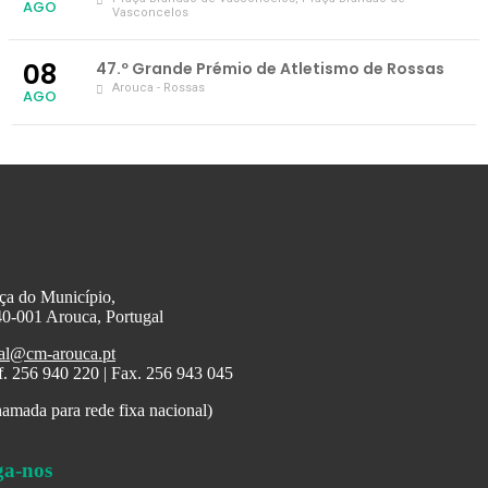
AGO
Vasconcelos
08
47.º Grande Prémio de Atletismo de Rossas
Arouca - Rossas
AGO
ça do Município,
0-001 Arouca, Portugal
al@cm-arouca.pt
f. 256 940 220 | Fax. 256 943 045
amada para rede fixa nacional)
ga-nos