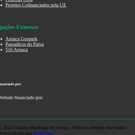
Projetos Cofinanciados pela UE
gações Externas
Arouca Geopark
Passadiços do Paiva
516 Arouca
inanciado por:
 2026 Câmara Municipal de Arouca. Todos os direitos reservados.
Desenvolvido por
Brain One