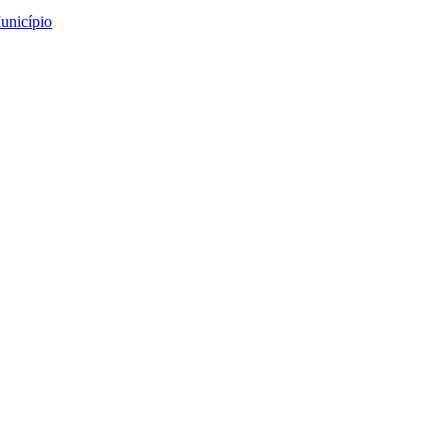
unicípio
o “Artes Criativas”
ativas”