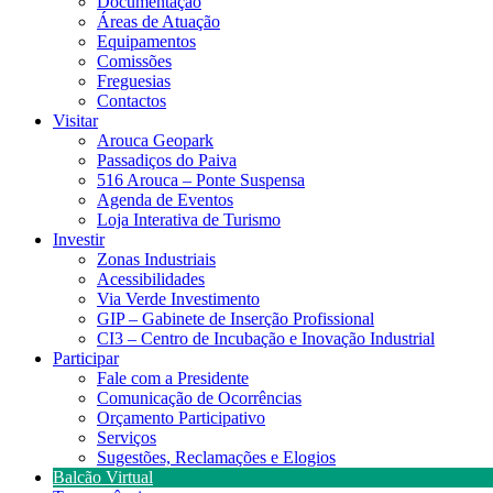
Documentação
Áreas de Atuação
Equipamentos
Comissões
Freguesias
Contactos
Visitar
Arouca Geopark
Passadiços do Paiva
516 Arouca – Ponte Suspensa
Agenda de Eventos
Loja Interativa de Turismo
Investir
Zonas Industriais
Acessibilidades
Via Verde Investimento
GIP – Gabinete de Inserção Profissional
CI3 – Centro de Incubação e Inovação Industrial
Participar
Fale com a Presidente
Comunicação de Ocorrências
Orçamento Participativo
Serviços
Sugestões, Reclamações e Elogios
Balcão Virtual