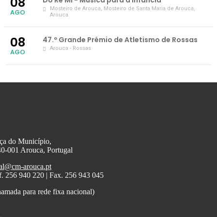
08
Mosteiro de Arouca
, Mosteiro de Santa Maria de Arouca,
AGO
Arouca
08
47.º Grande Prémio de Atletismo de Rossas
Arouca - Rossas
AGO
ça do Município,
0-001 Arouca, Portugal
al@cm-arouca.pt
f. 256 940 220 | Fax. 256 943 045
amada para rede fixa nacional)