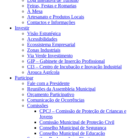
Loja Interativa de Turismo
Feiras, Festas e Romarias
À Mesa
Artesanato e Produtos Locais
Contactos e Informações
Investir
Visão Estratégica
Acessibilidades
Ecossistema Empresarial
Zonas Industriais
Via Verde Investimento
GIP – Gabinete de Inserção Profissional
CI3 – Centro de Incubação e Inovação Industrial
Arouca Agrícola
Participar
Fale com a Presidente
Reuniões da Assembleia Municipal
Orçamento Participativo
Comunicação de Ocorrências
Comissões
CPCJ – Comissão de Proteção de Crianças e
Jovens
Comissão Municipal de Proteção Civil
Conselho Municipal de Segurança
Conselho Municipal de Educação