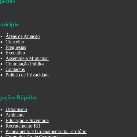
ga-nos
nicípio
Áreas de Atuação
Concelho
Freguesias
Executivo
Assembleia Municipal
Contratação Pública
Contactos
Política de Privacidade
gações Rápidas
Urbanismo
Ambiente
Educação e Juventude
Recrutamento RH
Planeamento e Ordenamento do Território
Comunicação de Ocorrências