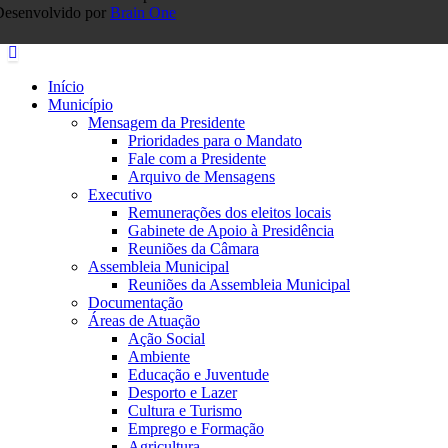
Desenvolvido por
Brain One
Início
Município
Mensagem da Presidente
Prioridades para o Mandato
Fale com a Presidente
Arquivo de Mensagens
Executivo
Remunerações dos eleitos locais
Gabinete de Apoio à Presidência
Reuniões da Câmara
Assembleia Municipal
Reuniões da Assembleia Municipal
Documentação
Áreas de Atuação
Ação Social
Ambiente
Educação e Juventude
Desporto e Lazer
Cultura e Turismo
Emprego e Formação
Agricultura