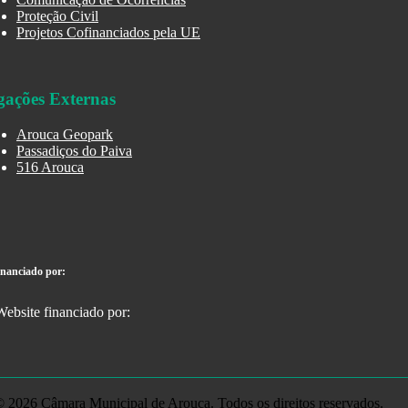
Proteção Civil
Projetos Cofinanciados pela UE
gações Externas
Arouca Geopark
Passadiços do Paiva
516 Arouca
inanciado por:
 2026 Câmara Municipal de Arouca. Todos os direitos reservados.