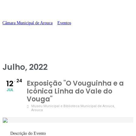
Vouga”
Câmara Municipal de Arouca
>
Eventos
>
Exposição “O Vouguinha e a
Icónica Linha do Vale do Vouga”
Julho, 2022
24
12
Exposição "O Vouguinha e a
Icónica Linha do Vale do
JUL
Vouga"
Museu Municipal e Biblioteca Municipal de Arouca
,
Arouca
Descrição do Evento