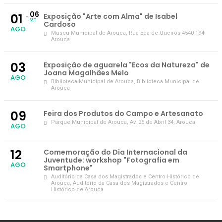
06
01
Exposição "Arte com Alma" de Isabel
SET
Cardoso
AGO
Museu Municipal de Arouca
, Rua Eça de Queirós 4540-194
Arouca
03
Exposição de aguarela "Ecos da Natureza" de
Joana Magalhães Melo
AGO
Biblioteca Municipal de Arouca
, Biblioteca Municipal de
Arouca
09
Feira dos Produtos do Campo e Artesanato
Parque Municipal de Arouca
, Av. 25 de Abril 34, Arouca
AGO
12
Comemoração do Dia Internacional da
Juventude: workshop "Fotografia em
AGO
Smartphone"
Auditório da Casa dos Magistrados e Centro Histórico de
Arouca
, Auditório da Casa dos Magistrados e Centro
Histórico de Arouca