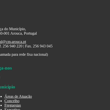
ça do Município,
0-001 Arouca, Portugal
al@cm-arouca.pt
f. 256 940 220 | Fax. 256 943 045
amada para rede fixa nacional)
ga-nos
nicípio
Áreas de Atuação
Concelho
Freguesias
Executivo