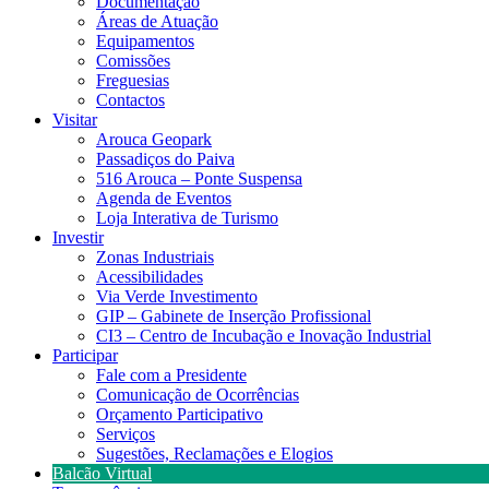
Documentação
Áreas de Atuação
Equipamentos
Comissões
Freguesias
Contactos
Visitar
Arouca Geopark
Passadiços do Paiva
516 Arouca – Ponte Suspensa
Agenda de Eventos
Loja Interativa de Turismo
Investir
Zonas Industriais
Acessibilidades
Via Verde Investimento
GIP – Gabinete de Inserção Profissional
CI3 – Centro de Incubação e Inovação Industrial
Participar
Fale com a Presidente
Comunicação de Ocorrências
Orçamento Participativo
Serviços
Sugestões, Reclamações e Elogios
Balcão Virtual