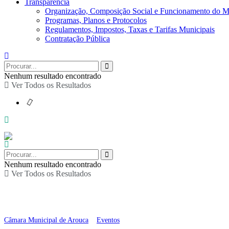
Transparência
Organização, Composição Social e Funcionamento do M
Programas, Planos e Protocolos
Regulamentos, Impostos, Taxas e Tarifas Municipais
Contratação Pública
Nenhum resultado encontrado
Ver Todos os Resultados
Nenhum resultado encontrado
Ver Todos os Resultados
Exposição “Ora Cantat
Câmara Municipal de Arouca
>
Eventos
>
Exposição “Ora Cantate! Et Labor