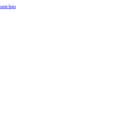
unicípio
e! Et Labora”
a”