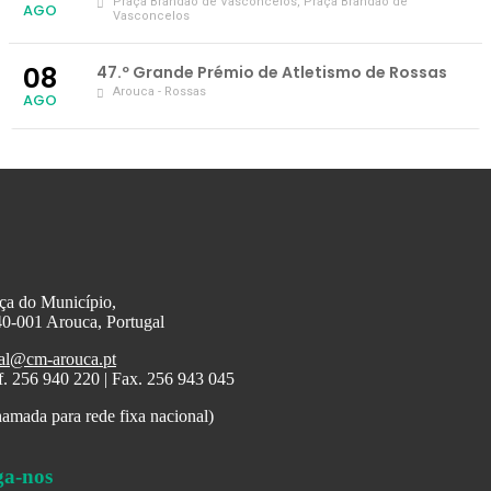
Praça Brandão de Vasconcelos
, Praça Brandão de
AGO
Vasconcelos
08
47.º Grande Prémio de Atletismo de Rossas
Arouca - Rossas
AGO
ça do Município,
0-001 Arouca, Portugal
al@cm-arouca.pt
f. 256 940 220 | Fax. 256 943 045
amada para rede fixa nacional)
ga-nos