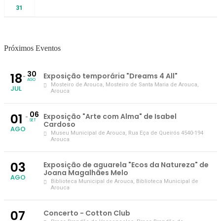
31
Próximos Eventos
30
18
Exposição temporária "Dreams 4 All"
AGO
Mosteiro de Arouca
, Mosteiro de Santa Maria de Arouca,
JUL
Arouca
06
01
Exposição "Arte com Alma" de Isabel
SET
Cardoso
AGO
Museu Municipal de Arouca
, Rua Eça de Queirós 4540-194
Arouca
03
Exposição de aguarela "Ecos da Natureza" de
Joana Magalhães Melo
AGO
Biblioteca Municipal de Arouca
, Biblioteca Municipal de
Arouca
07
Concerto - Cotton Club