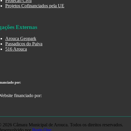
Proteção Civil
Projetos Cofinanciados pela UE
gações Externas
Arouca Geopark
Passadiços do Paiva
516 Arouca
inanciado por:
 2026 Câmara Municipal de Arouca. Todos os direitos reservados.
Desenvolvido por
Brain One