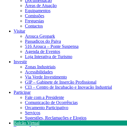
Documentação
Áreas de Atuação
Equipamentos
Comissões
Freguesias
Contactos
Visitar
Arouca Geopark
Passadiços do Paiva
516 Arouca – Ponte Suspensa
Agenda de Eventos
Loja Interativa de Turismo
Investir
Zonas Industriais
Acessibilidades
Via Verde Investimento
GIP – Gabinete de Inserção Profissional
CI3 – Centro de Incubação e Inovação Industrial
Participar
Fale com a Presidente
Comunicação de Ocorrências
Orçamento Participativo
Serviços
Sugestões, Reclamações e Elogios
Balcão Virtual