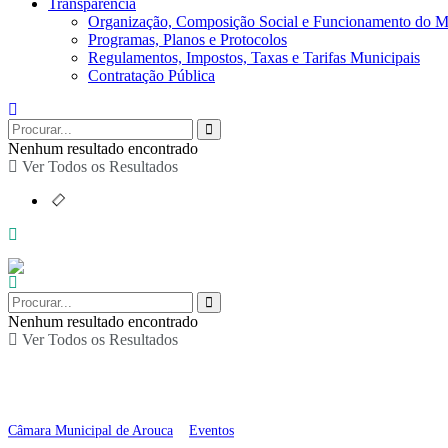
Transparência
Organização, Composição Social e Funcionamento do M
Programas, Planos e Protocolos
Regulamentos, Impostos, Taxas e Tarifas Municipais
Contratação Pública
Nenhum resultado encontrado
Ver Todos os Resultados
Nenhum resultado encontrado
Ver Todos os Resultados
Feira dos Produtos do
Câmara Municipal de Arouca
>
Eventos
>
Feira dos Produtos do Campo e Ar