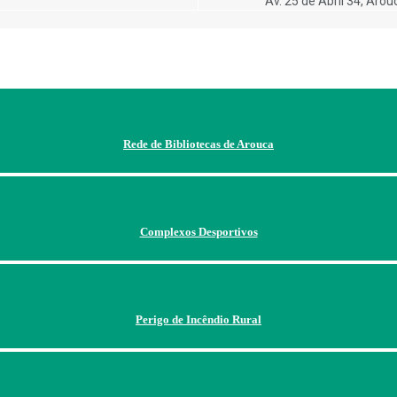
Av. 25 de Abril 34, Arou
Rede de Bibliotecas de Arouca
Complexos Desportivos
Perigo de Incêndio Rural