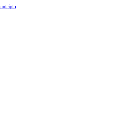
unicípio
 Campo e Artesanato
tesanato