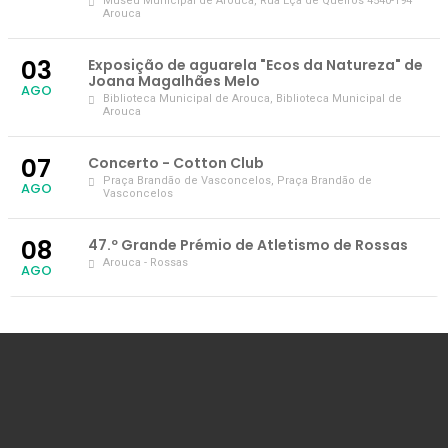
Museu Municipal de Arouca
, Rua Eça de Queirós 4540-194
Arouca
03
Exposição de aguarela "Ecos da Natureza" de
Joana Magalhães Melo
AGO
Biblioteca Municipal de Arouca
, Biblioteca Municipal de
Arouca
07
Concerto - Cotton Club
Praça Brandão de Vasconcelos
, Praça Brandão de
AGO
Vasconcelos
08
47.º Grande Prémio de Atletismo de Rossas
Arouca - Rossas
AGO