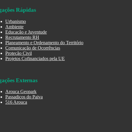
gações Rápidas
Urbanismo
Ambiente
Educação e Juventude
Recrutamento RH
Planeamento e Ordenamento do Território
Comunicação de Ocorrências
Proteção Civil
Projetos Cofinanciados pela UE
gações Externas
Arouca Geopark
Passadiços do Paiva
516 Arouca