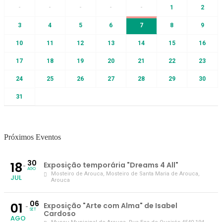
-
-
-
-
-
1
2
3
4
5
6
7
8
9
10
11
12
13
14
15
16
17
18
19
20
21
22
23
24
25
26
27
28
29
30
31
Próximos Eventos
30
18
Exposição temporária "Dreams 4 All"
AGO
Mosteiro de Arouca
, Mosteiro de Santa Maria de Arouca,
JUL
Arouca
06
01
Exposição "Arte com Alma" de Isabel
SET
Cardoso
AGO