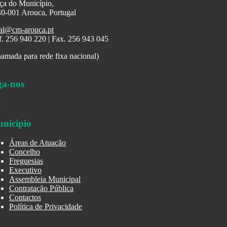
ça do Município,
0-001 Arouca, Portugal
al@cm-arouca.pt
f. 256 940 220 | Fax. 256 943 045
amada para rede fixa nacional)
ga-nos
nicípio
Áreas de Atuação
Concelho
Freguesias
Executivo
Assembleia Municipal
Contratação Pública
Contactos
Política de Privacidade