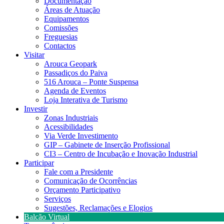
Documentação
Áreas de Atuação
Equipamentos
Comissões
Freguesias
Contactos
Visitar
Arouca Geopark
Passadiços do Paiva
516 Arouca – Ponte Suspensa
Agenda de Eventos
Loja Interativa de Turismo
Investir
Zonas Industriais
Acessibilidades
Via Verde Investimento
GIP – Gabinete de Inserção Profissional
CI3 – Centro de Incubação e Inovação Industrial
Participar
Fale com a Presidente
Comunicação de Ocorrências
Orçamento Participativo
Serviços
Sugestões, Reclamações e Elogios
Balcão Virtual