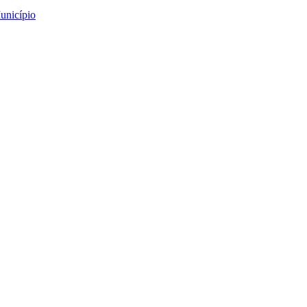
unicípio
em Chave