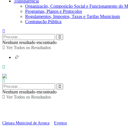
Transparência
Organização, Composição Social e Funcionamento do M
Programas, Planos e Protocolos
Regulamentos, Impostos, Taxas e Tarifas Municipais
Contratação Pública
Nenhum resultado encontrado
Ver Todos os Resultados
Nenhum resultado encontrado
Ver Todos os Resultados
“Há Baile na Aldeia” 
Câmara Municipal de Arouca
>
Eventos
>
“Há Baile na Aldeia” em Chave