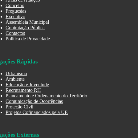
Concelho
Freguesias
Executivo
Assembleia Municipal
Contratação Pública
Contactos
Política de Privacidade
gações Rápidas
Urbanismo
Ambiente
Educação e Juventude
Recrutamento RH
Planeamento e Ordenamento do Território
Comunicação de Ocorrências
Proteção Civil
Projetos Cofinanciados pela UE
gações Externas