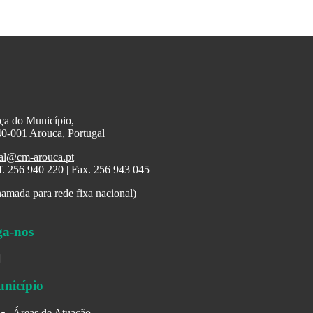
ça do Município,
0-001 Arouca, Portugal
al@cm-arouca.pt
f. 256 940 220 | Fax. 256 943 045
amada para rede fixa nacional)
ga-nos
nicípio
Áreas de Atuação