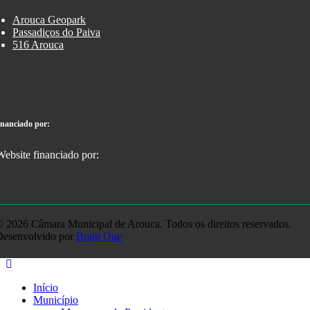
Arouca Geopark
Passadiços do Paiva
516 Arouca
inanciado por:
 2026 Câmara Municipal de Arouca. Todos os direitos reservados.
Desenvolvido por
Brain One
Início
Município