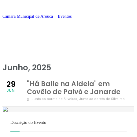
Janarde
Câmara Municipal de Arouca
>
Eventos
>
“Há Baile na Aldeia” em Covêlo
de Paivó e Janarde
Junho, 2025
29
"Há Baile na Aldeia" em
Covêlo de Paivó e Janarde
JUN
Junto ao coreto de Silveiras
, Junto ao coreto de Silveiras
Descrição do Evento