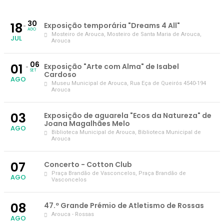
30
18
Exposição temporária "Dreams 4 All"
AGO
Mosteiro de Arouca
, Mosteiro de Santa Maria de Arouca,
JUL
Arouca
06
01
Exposição "Arte com Alma" de Isabel
SET
Cardoso
AGO
Museu Municipal de Arouca
, Rua Eça de Queirós 4540-194
Arouca
03
Exposição de aguarela "Ecos da Natureza" de
Joana Magalhães Melo
AGO
Biblioteca Municipal de Arouca
, Biblioteca Municipal de
Arouca
07
Concerto - Cotton Club
Praça Brandão de Vasconcelos
, Praça Brandão de
AGO
Vasconcelos
08
47.º Grande Prémio de Atletismo de Rossas
Arouca - Rossas
AGO