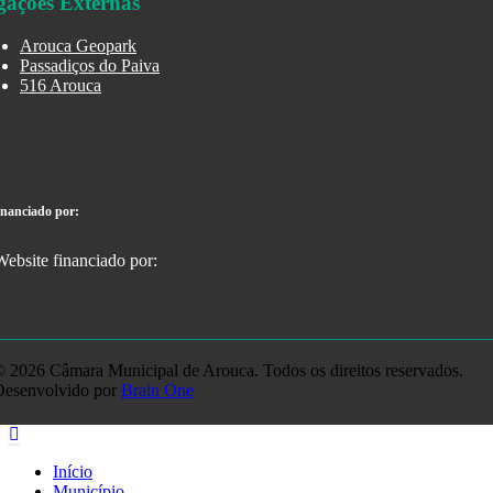
gações Externas
Arouca Geopark
Passadiços do Paiva
516 Arouca
inanciado por:
 2026 Câmara Municipal de Arouca. Todos os direitos reservados.
Desenvolvido por
Brain One
Início
Município