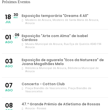
Próximos Eventos
30
18
Exposição temporária "Dreams 4 All"
AGO
Mosteiro de Arouca
, Mosteiro de Santa Maria de Arouca,
JUL
Arouca
06
01
Exposição "Arte com Alma" de Isabel
SET
Cardoso
AGO
Museu Municipal de Arouca
, Rua Eça de Queirós 4540-194
Arouca
03
Exposição de aguarela "Ecos da Natureza" de
Joana Magalhães Melo
AGO
Biblioteca Municipal de Arouca
, Biblioteca Municipal de
Arouca
07
Concerto - Cotton Club
Praça Brandão de Vasconcelos
, Praça Brandão de
AGO
Vasconcelos
08
47.º Grande Prémio de Atletismo de Rossas
Arouca - Rossas