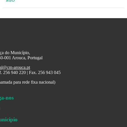
AGO
ça do Município,
0-001 Arouca, Portugal
al@cm-arouca.pt
f. 256 940 220 | Fax. 256 943 045
amada para rede fixa nacional)
ga-nos
nicípio