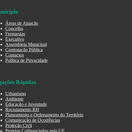
nicípio
Áreas de Atuação
Concelho
Freguesias
Executivo
Assembleia Municipal
Contratação Pública
Contactos
Política de Privacidade
gações Rápidas
Urbanismo
Ambiente
Educação e Juventude
Recrutamento RH
Planeamento e Ordenamento do Território
Comunicação de Ocorrências
Proteção Civil
Projetos Cofinanciados pela UE