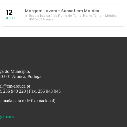
12
Margem Jovem - Sunset em Moldes
Escola Básica 1 de Ponte de Telhe
, Ponte Telhe – Moldes
AGO
4540-453 Arouca
ça do Município,
0-001 Arouca, Portugal
al@cm-arouca.pt
f. 256 940 220 | Fax. 256 943 045
amada para rede fixa nacional)
ga-nos