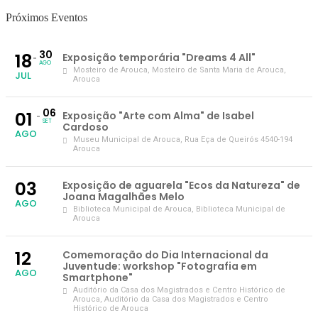
Próximos Eventos
30
18
Exposição temporária "Dreams 4 All"
AGO
Mosteiro de Arouca
, Mosteiro de Santa Maria de Arouca,
JUL
Arouca
06
01
Exposição "Arte com Alma" de Isabel
SET
Cardoso
AGO
Museu Municipal de Arouca
, Rua Eça de Queirós 4540-194
Arouca
03
Exposição de aguarela "Ecos da Natureza" de
Joana Magalhães Melo
AGO
Biblioteca Municipal de Arouca
, Biblioteca Municipal de
Arouca
12
Comemoração do Dia Internacional da
Juventude: workshop "Fotografia em
AGO
Smartphone"
Auditório da Casa dos Magistrados e Centro Histórico de
Arouca
, Auditório da Casa dos Magistrados e Centro
Histórico de Arouca