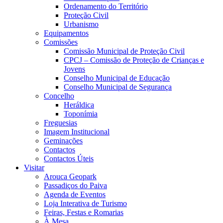
Ordenamento do Território
Proteção Civil
Urbanismo
Equipamentos
Comissões
Comissão Municipal de Proteção Civil
CPCJ – Comissão de Proteção de Crianças e
Jovens
Conselho Municipal de Educação
Conselho Municipal de Segurança
Concelho
Heráldica
Toponímia
Freguesias
Imagem Institucional
Geminações
Contactos
Contactos Úteis
Visitar
Arouca Geopark
Passadiços do Paiva
Agenda de Eventos
Loja Interativa de Turismo
Feiras, Festas e Romarias
À Mesa