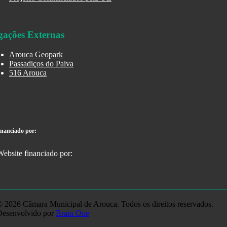
gações Externas
Arouca Geopark
Passadiços do Paiva
516 Arouca
inanciado por:
 2026 Câmara Municipal de Arouca. Todos os direitos reservados.
Desenvolvido por
Brain One