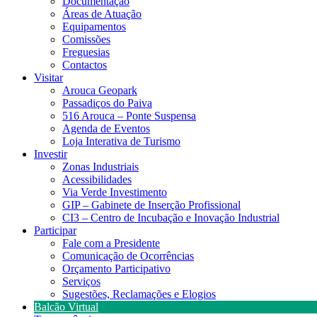
Documentação
Áreas de Atuação
Equipamentos
Comissões
Freguesias
Contactos
Visitar
Arouca Geopark
Passadiços do Paiva
516 Arouca – Ponte Suspensa
Agenda de Eventos
Loja Interativa de Turismo
Investir
Zonas Industriais
Acessibilidades
Via Verde Investimento
GIP – Gabinete de Inserção Profissional
CI3 – Centro de Incubação e Inovação Industrial
Participar
Fale com a Presidente
Comunicação de Ocorrências
Orçamento Participativo
Serviços
Sugestões, Reclamações e Elogios
Balcão Virtual