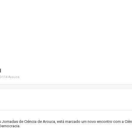
a
40-114 Arouca
 Jornadas de Ciência de Arouca, está marcado um novo encontro com a Ciên
 Democracia.