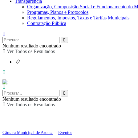
Transparência
Organização, Composição Social e Funcionamento do M
Programas, Planos e Protocolos
Regulamentos, Impostos, Taxas e Tarifas Municipais
Contratação Pública
Nenhum resultado encontrado
Ver Todos os Resultados
Nenhum resultado encontrado
Ver Todos os Resultados
Jornadas de Ciência d
Câmara Municipal de Arouca
>
Eventos
>
Jornadas de Ciência de Arouca