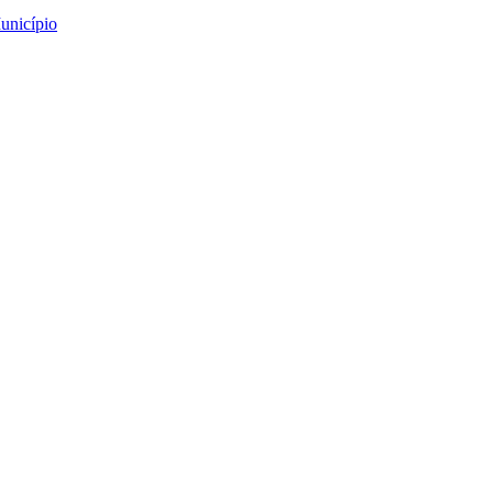
unicípio
e Arouca