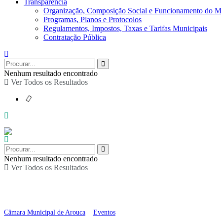
Transparência
Organização, Composição Social e Funcionamento do M
Programas, Planos e Protocolos
Regulamentos, Impostos, Taxas e Tarifas Municipais
Contratação Pública
Nenhum resultado encontrado
Ver Todos os Resultados
Nenhum resultado encontrado
Ver Todos os Resultados
Laboratório de Cidadan
Câmara Municipal de Arouca
>
Eventos
>
Laboratório de Cidadania Jovem – 