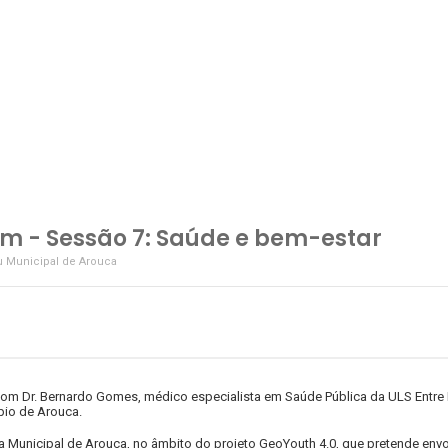
m - Sessão 7: Saúde e bem-estar
u Municipal de Arouca
Com Dr. Bernardo Gomes, médico especialista em Saúde Pública da ULS Entre 
pio de Arouca.
Municipal de Arouca, no âmbito do projeto GeoYouth 4.0, que pretende envol