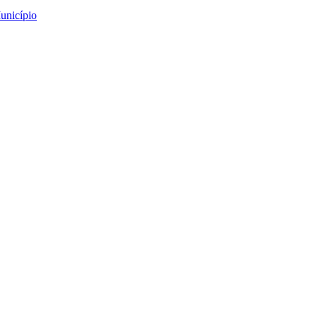
unicípio
ia Jovem – Sessão 7: S
Sessão 7: Saúde e bem-estar