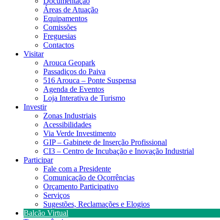
Documentação
Áreas de Atuação
Equipamentos
Comissões
Freguesias
Contactos
Visitar
Arouca Geopark
Passadiços do Paiva
516 Arouca – Ponte Suspensa
Agenda de Eventos
Loja Interativa de Turismo
Investir
Zonas Industriais
Acessibilidades
Via Verde Investimento
GIP – Gabinete de Inserção Profissional
CI3 – Centro de Incubação e Inovação Industrial
Participar
Fale com a Presidente
Comunicação de Ocorrências
Orçamento Participativo
Serviços
Sugestões, Reclamações e Elogios
Balcão Virtual