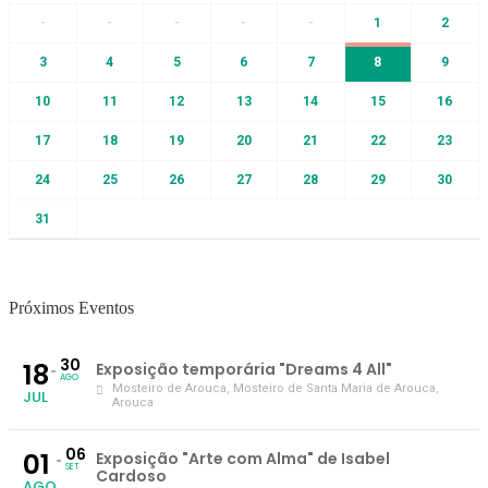
-
-
-
-
-
1
2
3
4
5
6
7
8
9
10
11
12
13
14
15
16
17
18
19
20
21
22
23
24
25
26
27
28
29
30
31
Próximos Eventos
30
18
Exposição temporária "Dreams 4 All"
AGO
Mosteiro de Arouca
, Mosteiro de Santa Maria de Arouca,
JUL
Arouca
06
01
Exposição "Arte com Alma" de Isabel
SET
Cardoso
AGO