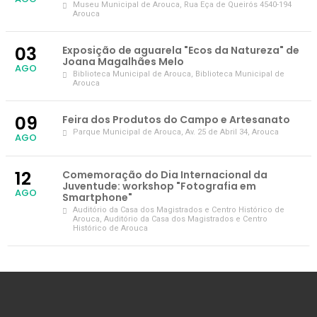
Museu Municipal de Arouca
, Rua Eça de Queirós 4540-194
Arouca
03
Exposição de aguarela "Ecos da Natureza" de
Joana Magalhães Melo
AGO
Biblioteca Municipal de Arouca
, Biblioteca Municipal de
Arouca
09
Feira dos Produtos do Campo e Artesanato
Parque Municipal de Arouca
, Av. 25 de Abril 34, Arouca
AGO
12
Comemoração do Dia Internacional da
Juventude: workshop "Fotografia em
AGO
Smartphone"
Auditório da Casa dos Magistrados e Centro Histórico de
Arouca
, Auditório da Casa dos Magistrados e Centro
Histórico de Arouca