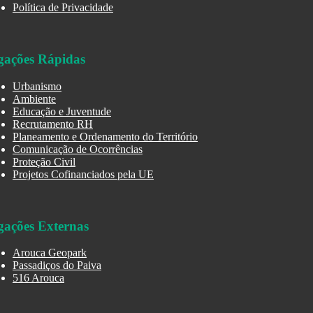
Política de Privacidade
gações Rápidas
Urbanismo
Ambiente
Educação e Juventude
Recrutamento RH
Planeamento e Ordenamento do Território
Comunicação de Ocorrências
Proteção Civil
Projetos Cofinanciados pela UE
gações Externas
Arouca Geopark
Passadiços do Paiva
516 Arouca