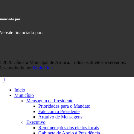
inanciado por:
 2026 Câmara Municipal de Arouca. Todos os direitos reservados.
Desenvolvido por
Brain One
Início
Município
Mensagem da Presidente
Prioridades para o Mandato
Fale com a Presidente
Arquivo de Mensagens
Executivo
Remunerações dos eleitos locais
Gabinete de Apoio à Presidência