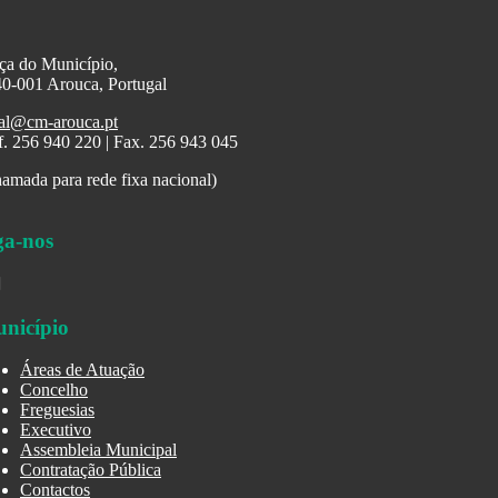
ça do Município,
0-001 Arouca, Portugal
al@cm-arouca.pt
f. 256 940 220 | Fax. 256 943 045
amada para rede fixa nacional)
ga-nos
nicípio
Áreas de Atuação
Concelho
Freguesias
Executivo
Assembleia Municipal
Contratação Pública
Contactos