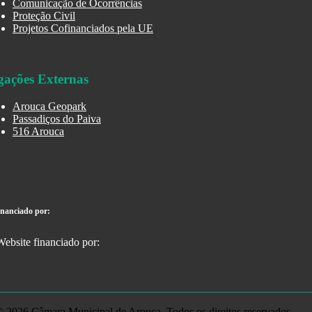
Comunicação de Ocorrências
Proteção Civil
Projetos Cofinanciados pela UE
gações Externas
Arouca Geopark
Passadiços do Paiva
516 Arouca
inanciado por:
 2026 Câmara Municipal de Arouca. Todos os direitos reservados.