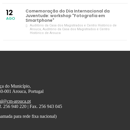
12
Comemoração do Dia Internacional da
Juventude: workshop "Fotografia em
AGO
Smartphone"
Auditório da Casa dos Magistrados e Centro Histórico de
Arouca
, Auditório da Casa dos Magistrados e Centro
Histórico de Arouca
ça do Município,
0-001 Arouca, Portugal
al@cm-arouca.pt
f. 256 940 220 | Fax. 256 943 045
amada para rede fixa nacional)