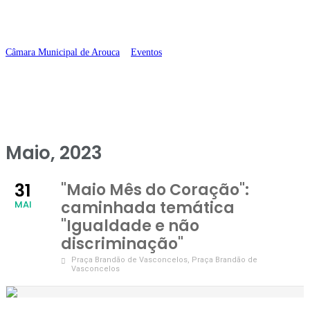
não discriminação”
Câmara Municipal de Arouca
>
Eventos
>
“Maio Mês do Coração”:
caminhada temática “Igualdade e não discriminação”
Maio, 2023
31
"Maio Mês do Coração":
caminhada temática
MAI
"Igualdade e não
discriminação"
Praça Brandão de Vasconcelos
, Praça Brandão de
Vasconcelos