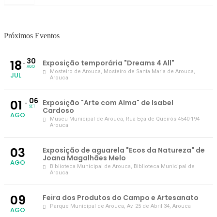
Próximos Eventos
30
18
Exposição temporária "Dreams 4 All"
AGO
Mosteiro de Arouca
, Mosteiro de Santa Maria de Arouca,
JUL
Arouca
06
01
Exposição "Arte com Alma" de Isabel
SET
Cardoso
AGO
Museu Municipal de Arouca
, Rua Eça de Queirós 4540-194
Arouca
03
Exposição de aguarela "Ecos da Natureza" de
Joana Magalhães Melo
AGO
Biblioteca Municipal de Arouca
, Biblioteca Municipal de
Arouca
09
Feira dos Produtos do Campo e Artesanato
Parque Municipal de Arouca
, Av. 25 de Abril 34, Arouca
AGO