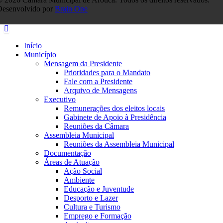
Desenvolvido por
Brain One
Início
Município
Mensagem da Presidente
Prioridades para o Mandato
Fale com a Presidente
Arquivo de Mensagens
Executivo
Remunerações dos eleitos locais
Gabinete de Apoio à Presidência
Reuniões da Câmara
Assembleia Municipal
Reuniões da Assembleia Municipal
Documentação
Áreas de Atuação
Ação Social
Ambiente
Educação e Juventude
Desporto e Lazer
Cultura e Turismo
Emprego e Formação