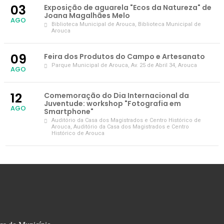
03
Exposição de aguarela "Ecos da Natureza" de
Joana Magalhães Melo
AGO
Biblioteca Municipal de Arouca
, Biblioteca Municipal de
Arouca
09
Feira dos Produtos do Campo e Artesanato
Parque Municipal de Arouca
, Av. 25 de Abril 34, Arouca
AGO
12
Comemoração do Dia Internacional da
Juventude: workshop "Fotografia em
AGO
Smartphone"
Auditório da Casa dos Magistrados e Centro Histórico de
Arouca
, Auditório da Casa dos Magistrados e Centro
Histórico de Arouca