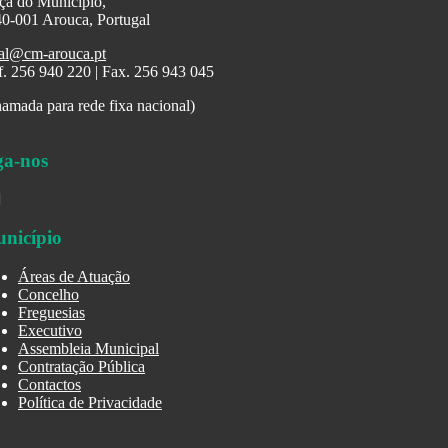
ça do Município,
0-001 Arouca, Portugal
al@cm-arouca.pt
f. 256 940 220 | Fax. 256 943 045
amada para rede fixa nacional)
ga-nos
nicípio
Áreas de Atuação
Concelho
Freguesias
Executivo
Assembleia Municipal
Contratação Pública
Contactos
Política de Privacidade