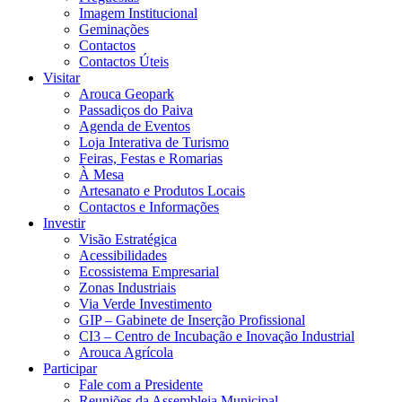
Imagem Institucional
Geminações
Contactos
Contactos Úteis
Visitar
Arouca Geopark
Passadiços do Paiva
Agenda de Eventos
Loja Interativa de Turismo
Feiras, Festas e Romarias
À Mesa
Artesanato e Produtos Locais
Contactos e Informações
Investir
Visão Estratégica
Acessibilidades
Ecossistema Empresarial
Zonas Industriais
Via Verde Investimento
GIP – Gabinete de Inserção Profissional
CI3 – Centro de Incubação e Inovação Industrial
Arouca Agrícola
Participar
Fale com a Presidente
Reuniões da Assembleia Municipal