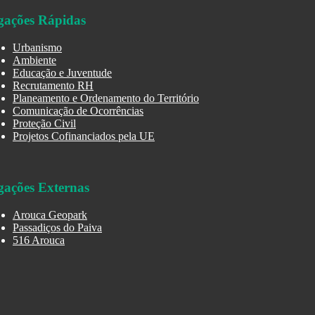
gações Rápidas
Urbanismo
Ambiente
Educação e Juventude
Recrutamento RH
Planeamento e Ordenamento do Território
Comunicação de Ocorrências
Proteção Civil
Projetos Cofinanciados pela UE
gações Externas
Arouca Geopark
Passadiços do Paiva
516 Arouca