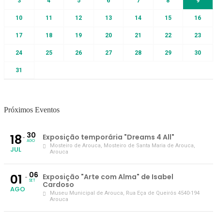
3
4
5
6
7
8
9
10
11
12
13
14
15
16
17
18
19
20
21
22
23
24
25
26
27
28
29
30
31
Próximos Eventos
30
18
Exposição temporária "Dreams 4 All"
AGO
Mosteiro de Arouca
, Mosteiro de Santa Maria de Arouca,
JUL
Arouca
06
01
Exposição "Arte com Alma" de Isabel
SET
Cardoso
AGO
Museu Municipal de Arouca
, Rua Eça de Queirós 4540-194
Arouca