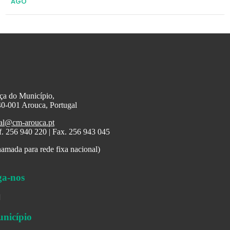
AGO
ça do Município,
0-001 Arouca, Portugal
al@cm-arouca.pt
f. 256 940 220 | Fax. 256 943 045
amada para rede fixa nacional)
ga-nos
nicípio