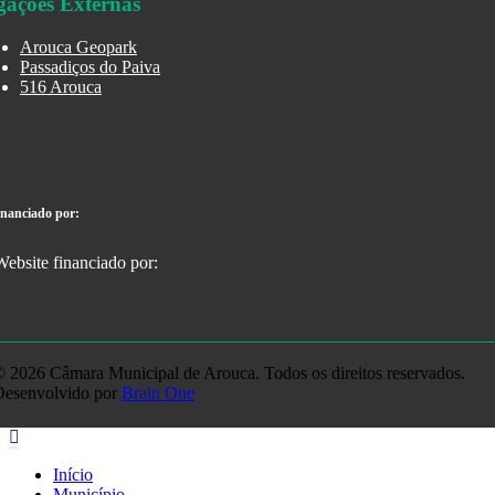
gações Externas
Arouca Geopark
Passadiços do Paiva
516 Arouca
inanciado por:
 2026 Câmara Municipal de Arouca. Todos os direitos reservados.
Desenvolvido por
Brain One
Início
Município