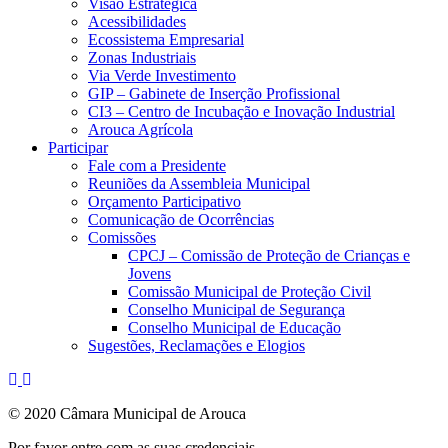
Visão Estratégica
Acessibilidades
Ecossistema Empresarial
Zonas Industriais
Via Verde Investimento
GIP – Gabinete de Inserção Profissional
CI3 – Centro de Incubação e Inovação Industrial
Arouca Agrícola
Participar
Fale com a Presidente
Reuniões da Assembleia Municipal
Orçamento Participativo
Comunicação de Ocorrências
Comissões
CPCJ – Comissão de Proteção de Crianças e
Jovens
Comissão Municipal de Proteção Civil
Conselho Municipal de Segurança
Conselho Municipal de Educação
Sugestões, Reclamações e Elogios
© 2020 Câmara Municipal de Arouca
Por favor entre com as suas credenciais.