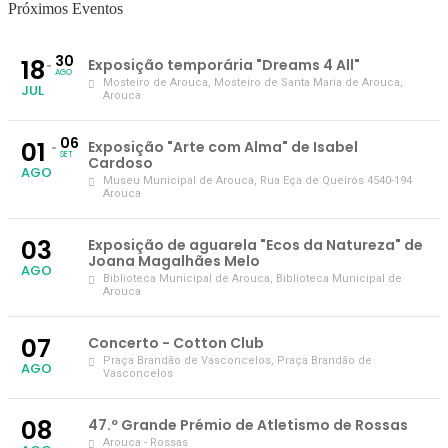
Próximos Eventos
30
18
Exposição temporária "Dreams 4 All"
AGO
Mosteiro de Arouca
, Mosteiro de Santa Maria de Arouca,
JUL
Arouca
06
01
Exposição "Arte com Alma" de Isabel
SET
Cardoso
AGO
Museu Municipal de Arouca
, Rua Eça de Queirós 4540-194
Arouca
03
Exposição de aguarela "Ecos da Natureza" de
Joana Magalhães Melo
AGO
Biblioteca Municipal de Arouca
, Biblioteca Municipal de
Arouca
07
Concerto - Cotton Club
Praça Brandão de Vasconcelos
, Praça Brandão de
AGO
Vasconcelos
08
47.º Grande Prémio de Atletismo de Rossas
Arouca - Rossas