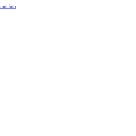
unicípio
rticipativo em Alvareng
 em Alvarenga