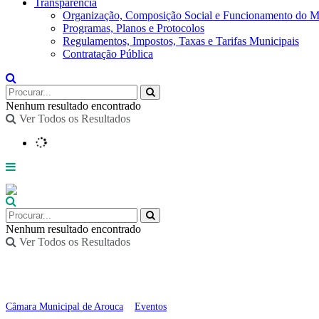
Transparência
Organização, Composição Social e Funcionamento do M
Programas, Planos e Protocolos
Regulamentos, Impostos, Taxas e Tarifas Municipais
Contratação Pública
Nenhum resultado encontrado
Ver Todos os Resultados
Nenhum resultado encontrado
Ver Todos os Resultados
OPA 2025: Encontro Pa
Câmara Municipal de Arouca
>
Eventos
>
OPA 2025: Encontro Participativo