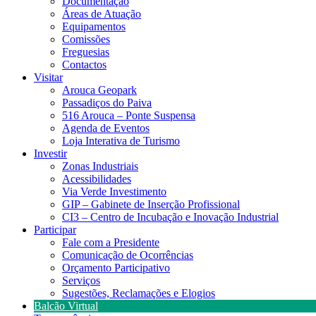
Documentação
Áreas de Atuação
Equipamentos
Comissões
Freguesias
Contactos
Visitar
Arouca Geopark
Passadiços do Paiva
516 Arouca – Ponte Suspensa
Agenda de Eventos
Loja Interativa de Turismo
Investir
Zonas Industriais
Acessibilidades
Via Verde Investimento
GIP – Gabinete de Inserção Profissional
CI3 – Centro de Incubação e Inovação Industrial
Participar
Fale com a Presidente
Comunicação de Ocorrências
Orçamento Participativo
Serviços
Sugestões, Reclamações e Elogios
Balcão Virtual