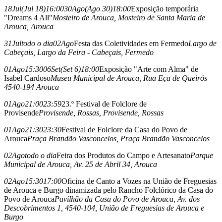
18
Jul
(Jul 18)
16:00
30
Ago
(Ago 30)
18:00
Exposição temporária
"Dreams 4 All"
Mosteiro de Arouca
, Mosteiro de Santa Maria de
Arouca, Arouca
31
Jul
todo o dia
02
Ago
Festa das Coletividades em Fermedo
Largo de
Cabeçais
, Largo da Feira - Cabeçais, Fermedo
01
Ago
15:30
06
Set
(Set 6)
18:00
Exposição "Arte com Alma" de
Isabel Cardoso
Museu Municipal de Arouca
, Rua Eça de Queirós
4540-194 Arouca
01
Ago
21:00
23:59
23.º Festival de Folclore de
Provisende
Provisende, Rossas
, Provisende, Rossas
01
Ago
21:30
23:30
Festival de Folclore da Casa do Povo de
Arouca
Praça Brandão Vasconcelos
, Praça Brandão Vasconcelos
02
Ago
todo o dia
Feira dos Produtos do Campo e Artesanato
Parque
Municipal de Arouca
, Av. 25 de Abril 34, Arouca
02
Ago
15:30
17:00
Oficina de Canto a Vozes na União de Freguesias
de Arouca e Burgo dinamizada pelo Rancho Folclórico da Casa do
Povo de Arouca
Pavilhão da Casa do Povo de Arouca
, Av. dos
Descobrimentos 1, 4540-104, União de Freguesias de Arouca e
Burgo