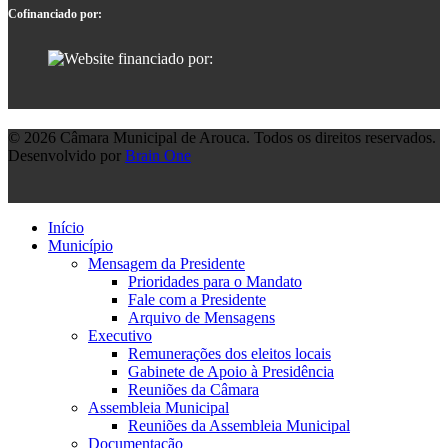
Cofinanciado por:
© 2026 Câmara Municipal de Arouca. Todos os direitos reservados.
Desenvolvido por
Brain One
Início
Município
Mensagem da Presidente
Prioridades para o Mandato
Fale com a Presidente
Arquivo de Mensagens
Executivo
Remunerações dos eleitos locais
Gabinete de Apoio à Presidência
Reuniões da Câmara
Assembleia Municipal
Reuniões da Assembleia Municipal
Documentação