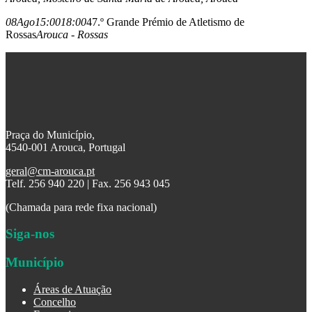
08
Ago
15:00
18:00
47.º Grande Prémio de Atletismo de
Rossas
Arouca - Rossas
Praça do Município,
4540-001 Arouca, Portugal
geral@cm-arouca.pt
Telf. 256 940 220 | Fax. 256 943 045
(Chamada para rede fixa nacional)
Siga-nos
Município
Áreas de Atuação
Concelho