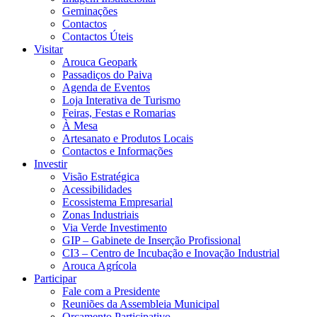
Geminações
Contactos
Contactos Úteis
Visitar
Arouca Geopark
Passadiços do Paiva
Agenda de Eventos
Loja Interativa de Turismo
Feiras, Festas e Romarias
À Mesa
Artesanato e Produtos Locais
Contactos e Informações
Investir
Visão Estratégica
Acessibilidades
Ecossistema Empresarial
Zonas Industriais
Via Verde Investimento
GIP – Gabinete de Inserção Profissional
CI3 – Centro de Incubação e Inovação Industrial
Arouca Agrícola
Participar
Fale com a Presidente
Reuniões da Assembleia Municipal
Orçamento Participativo