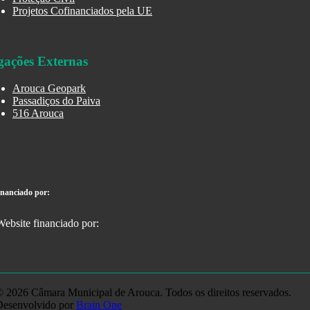
Projetos Cofinanciados pela UE
gações Externas
Arouca Geopark
Passadiços do Paiva
516 Arouca
inanciado por:
 2026 Câmara Municipal de Arouca. Todos os direitos reservados.
Desenvolvido por
Brain One