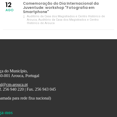
12
Comemoração do Dia Internacional da
Juventude: workshop "Fotografia em
AGO
Smartphone"
Auditório da Casa dos Magistrados e Centro Histórico de
Arouca
, Auditório da Casa dos Magistrados e Centro
Histórico de Arouca
ça do Município,
0-001 Arouca, Portugal
al@cm-arouca.pt
f. 256 940 220 | Fax. 256 943 045
amada para rede fixa nacional)
ga-nos