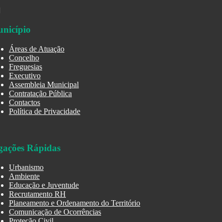
nicípio
Áreas de Atuação
Concelho
Freguesias
Executivo
Assembleia Municipal
Contratação Pública
Contactos
Política de Privacidade
gações Rápidas
Urbanismo
Ambiente
Educação e Juventude
Recrutamento RH
Planeamento e Ordenamento do Território
Comunicação de Ocorrências
Proteção Civil