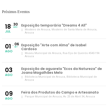
Próximos Eventos
30
18
Exposição temporária "Dreams 4 All"
AGO
Mosteiro de Arouca
, Mosteiro de Santa Maria de Arouca,
JUL
Arouca
06
01
Exposição "Arte com Alma" de Isabel
SET
Cardoso
AGO
Museu Municipal de Arouca
, Rua Eça de Queirós 4540-194
Arouca
03
Exposição de aguarela "Ecos da Natureza" de
Joana Magalhães Melo
AGO
Biblioteca Municipal de Arouca
, Biblioteca Municipal de
Arouca
09
Feira dos Produtos do Campo e Artesanato
Parque Municipal de Arouca
, Av. 25 de Abril 34, Arouca
AGO