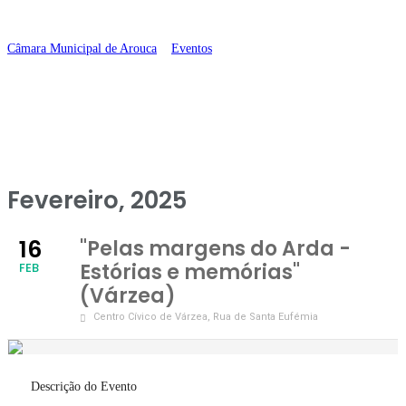
memórias” (Várzea)
Câmara Municipal de Arouca
>
Eventos
>
“Pelas margens do Arda –
Estórias e memórias” (Várzea)
Fevereiro, 2025
16
"Pelas margens do Arda -
Estórias e memórias"
FEB
(Várzea)
Centro Cívico de Várzea
, Rua de Santa Eufémia
Descrição do Evento