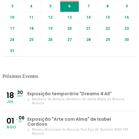
3
4
5
6
7
8
9
10
11
12
13
14
15
16
17
18
19
20
21
22
23
24
25
26
27
28
29
30
31
Próximos Eventos
30
18
Exposição temporária "Dreams 4 All"
AGO
Mosteiro de Arouca
, Mosteiro de Santa Maria de Arouca,
JUL
Arouca
06
01
Exposição "Arte com Alma" de Isabel
SET
Cardoso
AGO
Museu Municipal de Arouca
, Rua Eça de Queirós 4540-194
Arouca