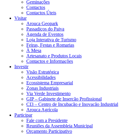
Geminações
Contactos
Contactos Úteis
Visitar
Arouca Geopark
Passadiços do Paiva
Agenda de Eventos
Loja Interativa de Turismo
Feiras, Festas e Romarias
À Mesa
Artesanato e Produtos Locais
Contactos e Informações
Investir
Visão Estratégica
Acessibilidades
Ecossistema Empresarial
Zonas Industriais
Via Verde Investimento
GIP – Gabinete de Inserção Profissional
CI3 – Centro de Incubação e Inovação Industrial
Arouca Agrícola
Participar
Fale com a Presidente
Reuniões da Assembleia Municipal
Orçamento Participativo