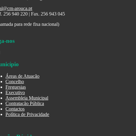
al@cm-arouca.pt
f. 256 940 220 | Fax. 256 943 045
amada para rede fixa nacional)
ga-nos
nicípio
Áreas de Atuação
Concelho
Freguesias
Executivo
Assembleia Municipal
Contratação Pública
Contactos
Política de Privacidade