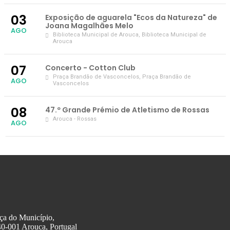
03
Exposição de aguarela "Ecos da Natureza" de
Joana Magalhães Melo
AGO
Biblioteca Municipal de Arouca
, Biblioteca Municipal de
Arouca
07
Concerto - Cotton Club
Praça Brandão de Vasconcelos
, Praça Brandão de
AGO
Vasconcelos
08
47.º Grande Prémio de Atletismo de Rossas
Arouca - Rossas
AGO
ça do Município,
0-001 Arouca, Portugal