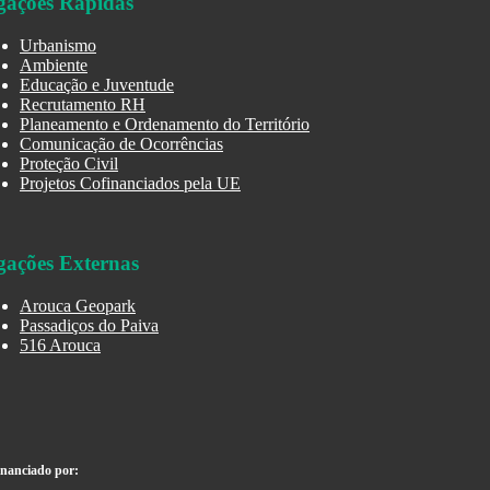
gações Rápidas
Urbanismo
Ambiente
Educação e Juventude
Recrutamento RH
Planeamento e Ordenamento do Território
Comunicação de Ocorrências
Proteção Civil
Projetos Cofinanciados pela UE
gações Externas
Arouca Geopark
Passadiços do Paiva
516 Arouca
inanciado por: