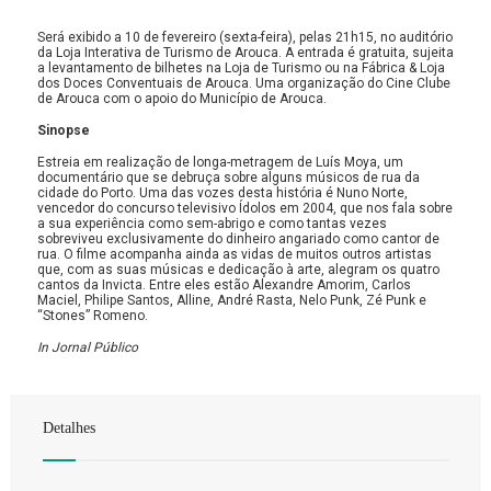
Será exibido a 10 de fevereiro (sexta-feira), pelas 21h15, no auditório
da Loja Interativa de Turismo de Arouca. A entrada é gratuita, sujeita
a levantamento de bilhetes na Loja de Turismo ou na Fábrica & Loja
dos Doces Conventuais de Arouca. Uma organização do Cine Clube
de Arouca com o apoio do Município de Arouca.
Sinopse
Estreia em realização de longa-metragem de Luís Moya, um
documentário que se debruça sobre alguns músicos de rua da
cidade do Porto. Uma das vozes desta história é Nuno Norte,
vencedor do concurso televisivo Ídolos em 2004, que nos fala sobre
a sua experiência como sem-abrigo e como tantas vezes
sobreviveu exclusivamente do dinheiro angariado como cantor de
rua. O filme acompanha ainda as vidas de muitos outros artistas
que, com as suas músicas e dedicação à arte, alegram os quatro
cantos da Invicta. Entre eles estão Alexandre Amorim, Carlos
Maciel, Philipe Santos, Alline, André Rasta, Nelo Punk, Zé Punk e
“Stones” Romeno.
In Jornal Público
Detalhes