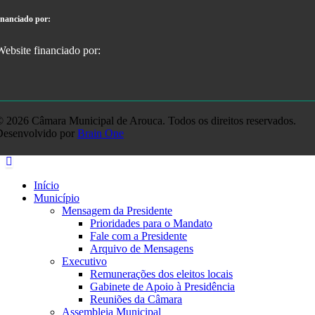
inanciado por:
 2026 Câmara Municipal de Arouca. Todos os direitos reservados.
Desenvolvido por
Brain One
Início
Município
Mensagem da Presidente
Prioridades para o Mandato
Fale com a Presidente
Arquivo de Mensagens
Executivo
Remunerações dos eleitos locais
Gabinete de Apoio à Presidência
Reuniões da Câmara
Assembleia Municipal