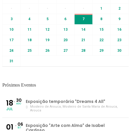
-
-
-
-
-
1
2
3
4
5
6
7
8
9
10
11
12
13
14
15
16
17
18
19
20
21
22
23
24
25
26
27
28
29
30
31
Próximos Eventos
30
18
Exposição temporária "Dreams 4 All"
AGO
Mosteiro de Arouca
, Mosteiro de Santa Maria de Arouca,
JUL
Arouca
06
01
Exposição "Arte com Alma" de Isabel
SET
Cardoso