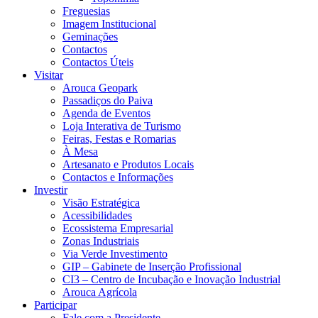
Freguesias
Imagem Institucional
Geminações
Contactos
Contactos Úteis
Visitar
Arouca Geopark
Passadiços do Paiva
Agenda de Eventos
Loja Interativa de Turismo
Feiras, Festas e Romarias
À Mesa
Artesanato e Produtos Locais
Contactos e Informações
Investir
Visão Estratégica
Acessibilidades
Ecossistema Empresarial
Zonas Industriais
Via Verde Investimento
GIP – Gabinete de Inserção Profissional
CI3 – Centro de Incubação e Inovação Industrial
Arouca Agrícola
Participar
Fale com a Presidente