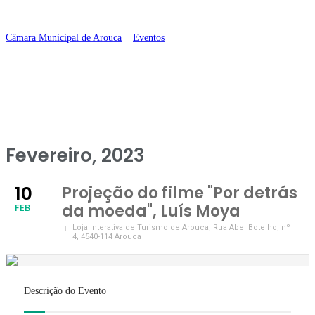
Luís Moya
Câmara Municipal de Arouca
>
Eventos
>
Projeção do filme “Por detrás da
moeda”, Luís Moya
Fevereiro, 2023
10
Projeção do filme "Por detrás
da moeda", Luís Moya
FEB
Loja Interativa de Turismo de Arouca
, Rua Abel Botelho, nº
4, 4540-114 Arouca
Descrição do Evento