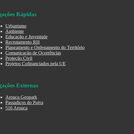
gações Rápidas
Urbanismo
Ambiente
Educação e Juventude
Recrutamento RH
Planeamento e Ordenamento do Território
Comunicação de Ocorrências
Proteção Civil
Projetos Cofinanciados pela UE
gações Externas
Arouca Geopark
Passadiços do Paiva
516 Arouca