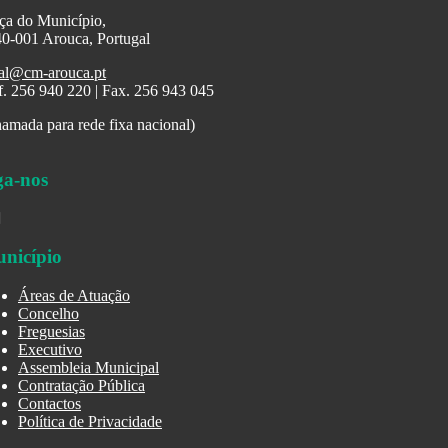
ça do Município,
0-001 Arouca, Portugal
al@cm-arouca.pt
f. 256 940 220 | Fax. 256 943 045
amada para rede fixa nacional)
ga-nos
nicípio
Áreas de Atuação
Concelho
Freguesias
Executivo
Assembleia Municipal
Contratação Pública
Contactos
Política de Privacidade