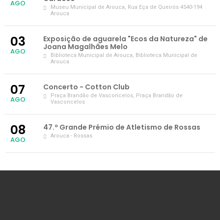
AGO
Museu Municipal de Arouca
, Rua Eça de Queirós 4540-194
Arouca
03
Exposição de aguarela "Ecos da Natureza" de
Joana Magalhães Melo
AGO
Biblioteca Municipal de Arouca
, Biblioteca Municipal de
Arouca
07
Concerto - Cotton Club
Praça Brandão de Vasconcelos
, Praça Brandão de
AGO
Vasconcelos
08
47.º Grande Prémio de Atletismo de Rossas
Arouca - Rossas
AGO