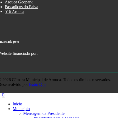
Arouca Geopark
Passadiços do Paiva
516 Arouca
inanciado por:
 2026 Câmara Municipal de Arouca. Todos os direitos reservados.
Desenvolvido por
Brain One
Início
Município
Mensagem da Presidente