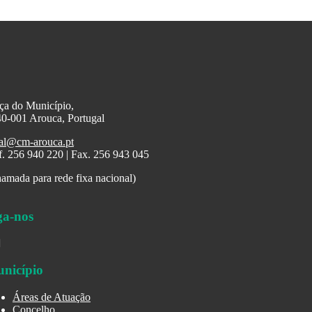
ça do Município,
0-001 Arouca, Portugal
al@cm-arouca.pt
f. 256 940 220 | Fax. 256 943 045
amada para rede fixa nacional)
ga-nos
nicípio
Áreas de Atuação
Concelho