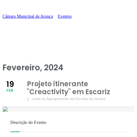
Escariz
Câmara Municipal de Arouca
>
Eventos
>
Projeto itinerante “Creactivity”
em Escariz
Fevereiro, 2024
19
Projeto itinerante
"Creactivity" em Escariz
FEB
Junto ao Agrupamento de Escolas de Escariz
Descrição do Evento