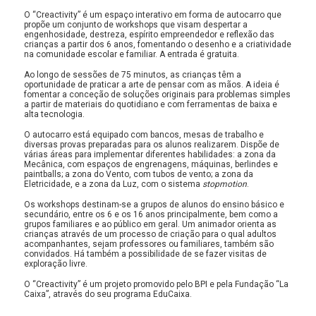
O “Creactivity” é um espaço interativo em forma de autocarro que
propõe um conjunto de workshops que visam despertar a
engenhosidade, destreza, espírito empreendedor e reflexão das
crianças a partir dos 6 anos, fomentando o desenho e a criatividade
na comunidade escolar e familiar. A entrada é gratuita.
Ao longo de sessões de 75 minutos, as crianças têm a
oportunidade de praticar a arte de pensar com as mãos. A ideia é
fomentar a conceção de soluções originais para problemas simples
a partir de materiais do quotidiano e com ferramentas de baixa e
alta tecnologia.
O autocarro está equipado com bancos, mesas de trabalho e
diversas provas preparadas para os alunos realizarem. Dispõe de
várias áreas para implementar diferentes habilidades: a zona da
Mecânica, com espaços de engrenagens, máquinas, berlindes e
paintballs; a zona do Vento, com tubos de vento; a zona da
Eletricidade, e a zona da Luz, com o sistema
stopmotion
.
Os workshops destinam-se a grupos de alunos do ensino básico e
secundário, entre os 6 e os 16 anos principalmente, bem como a
grupos familiares e ao público em geral. Um animador orienta as
crianças através de um processo de criação para o qual adultos
acompanhantes, sejam professores ou familiares, também são
convidados. Há também a possibilidade de se fazer visitas de
exploração livre.
O “Creactivity” é um projeto promovido pelo BPI e pela Fundação “La
Caixa”, através do seu programa EduCaixa.