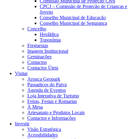
Comissão Municipal de Proteção Civil
CPCJ – Comissão de Proteção de Crianças e
Jovens
Conselho Municipal de Educação
Conselho Municipal de Segurança
Concelho
Heráldica
Toponímia
Freguesias
Imagem Institucional
Geminações
Contactos
Contactos Úteis
Visitar
Arouca Geopark
Passadiços do Paiva
Agenda de Eventos
Loja Interativa de Turismo
Feiras, Festas e Romarias
À Mesa
Artesanato e Produtos Locais
Contactos e Informações
Investir
Visão Estratégica
Acessibilidades