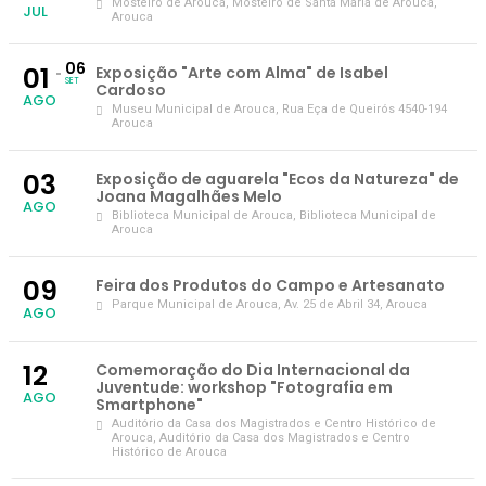
Mosteiro de Arouca
, Mosteiro de Santa Maria de Arouca,
JUL
Arouca
06
01
Exposição "Arte com Alma" de Isabel
SET
Cardoso
AGO
Museu Municipal de Arouca
, Rua Eça de Queirós 4540-194
Arouca
03
Exposição de aguarela "Ecos da Natureza" de
Joana Magalhães Melo
AGO
Biblioteca Municipal de Arouca
, Biblioteca Municipal de
Arouca
09
Feira dos Produtos do Campo e Artesanato
Parque Municipal de Arouca
, Av. 25 de Abril 34, Arouca
AGO
12
Comemoração do Dia Internacional da
Juventude: workshop "Fotografia em
AGO
Smartphone"
Auditório da Casa dos Magistrados e Centro Histórico de
Arouca
, Auditório da Casa dos Magistrados e Centro
Histórico de Arouca