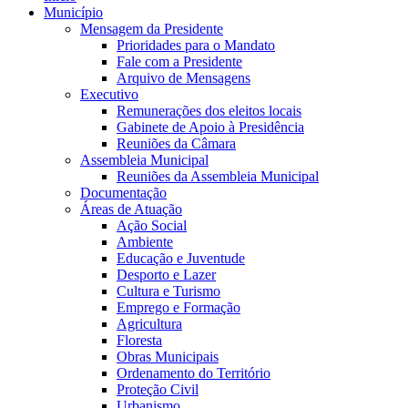
Município
Mensagem da Presidente
Prioridades para o Mandato
Fale com a Presidente
Arquivo de Mensagens
Executivo
Remunerações dos eleitos locais
Gabinete de Apoio à Presidência
Reuniões da Câmara
Assembleia Municipal
Reuniões da Assembleia Municipal
Documentação
Áreas de Atuação
Ação Social
Ambiente
Educação e Juventude
Desporto e Lazer
Cultura e Turismo
Emprego e Formação
Agricultura
Floresta
Obras Municipais
Ordenamento do Território
Proteção Civil
Urbanismo