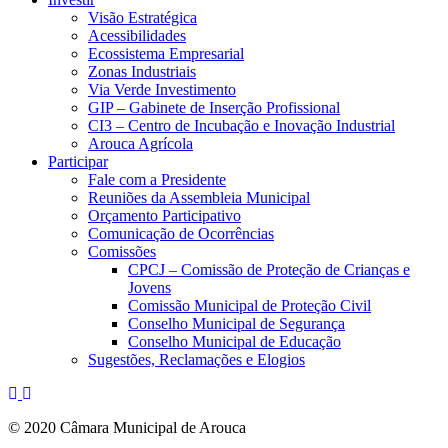
Visão Estratégica
Acessibilidades
Ecossistema Empresarial
Zonas Industriais
Via Verde Investimento
GIP – Gabinete de Inserção Profissional
CI3 – Centro de Incubação e Inovação Industrial
Arouca Agrícola
Participar
Fale com a Presidente
Reuniões da Assembleia Municipal
Orçamento Participativo
Comunicação de Ocorrências
Comissões
CPCJ – Comissão de Proteção de Crianças e
Jovens
Comissão Municipal de Proteção Civil
Conselho Municipal de Segurança
Conselho Municipal de Educação
Sugestões, Reclamações e Elogios
© 2020 Câmara Municipal de Arouca