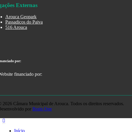
gações Externas
Arouca Geopark
Passadiços do Paiva
516 Arouca
inanciado por:
 2026 Câmara Municipal de Arouca. Todos os direitos reservados.
Desenvolvido por
Brain One
Início