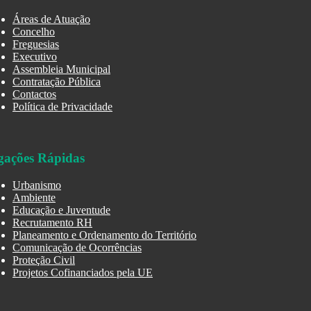
Áreas de Atuação
Concelho
Freguesias
Executivo
Assembleia Municipal
Contratação Pública
Contactos
Política de Privacidade
gações Rápidas
Urbanismo
Ambiente
Educação e Juventude
Recrutamento RH
Planeamento e Ordenamento do Território
Comunicação de Ocorrências
Proteção Civil
Projetos Cofinanciados pela UE