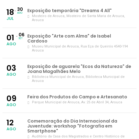
30
18
Exposição temporária "Dreams 4 All"
AGO
Mosteiro de Arouca
, Mosteiro de Santa Maria de Arouca,
JUL
Arouca
06
01
Exposição "Arte com Alma" de Isabel
SET
Cardoso
AGO
Museu Municipal de Arouca
, Rua Eça de Queirós 4540-194
Arouca
03
Exposição de aguarela "Ecos da Natureza" de
Joana Magalhães Melo
AGO
Biblioteca Municipal de Arouca
, Biblioteca Municipal de
Arouca
09
Feira dos Produtos do Campo e Artesanato
Parque Municipal de Arouca
, Av. 25 de Abril 34, Arouca
AGO
12
Comemoração do Dia Internacional da
Juventude: workshop "Fotografia em
AGO
Smartphone"
Auditório da Casa dos Magistrados e Centro Histórico de