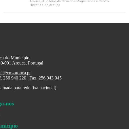
Arouca
, Auditório da Casa dos Magistrados e Centro
Histórico de Arouca
ça do Município,
0-001 Arouca, Portugal
al@cm-arouca.pt
f. 256 940 220 | Fax. 256 943 045
amada para rede fixa nacional)
ga-nos
nicípio