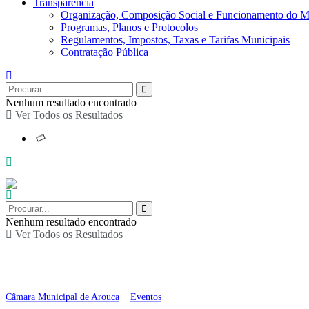
Transparência
Organização, Composição Social e Funcionamento do M
Programas, Planos e Protocolos
Regulamentos, Impostos, Taxas e Tarifas Municipais
Contratação Pública
Nenhum resultado encontrado
Ver Todos os Resultados
Nenhum resultado encontrado
Ver Todos os Resultados
Retratos do Barroco: J
Câmara Municipal de Arouca
>
Eventos
>
Retratos do Barroco: Jantar Barroc