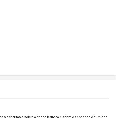
ir e a saber mais sobre a época barroca e sobre os espaços de um dos