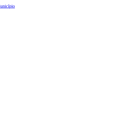
unicípio
antar Barroco
o