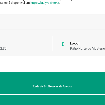
eta está disponível em
https://bit.ly/3zfV842
.
Local
22:30
Pátio Norte do Mosteir
Rede de Bibliotecas de Arouca