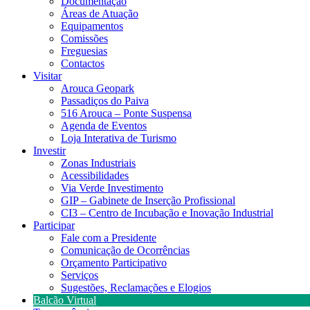
Documentação
Áreas de Atuação
Equipamentos
Comissões
Freguesias
Contactos
Visitar
Arouca Geopark
Passadiços do Paiva
516 Arouca – Ponte Suspensa
Agenda de Eventos
Loja Interativa de Turismo
Investir
Zonas Industriais
Acessibilidades
Via Verde Investimento
GIP – Gabinete de Inserção Profissional
CI3 – Centro de Incubação e Inovação Industrial
Participar
Fale com a Presidente
Comunicação de Ocorrências
Orçamento Participativo
Serviços
Sugestões, Reclamações e Elogios
Balcão Virtual