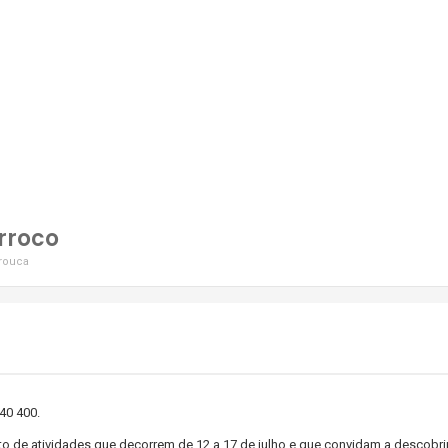
rroco
Arouca
40 400.
to de atividades que decorrem de 12 a 17 de julho e que convidam a descobr