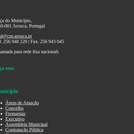
ça do Município,
0-001 Arouca, Portugal
al@cm-arouca.pt
f. 256 940 220 | Fax. 256 943 045
amada para rede fixa nacional)
ga-nos
nicípio
Áreas de Atuação
Concelho
Freguesias
Executivo
Assembleia Municipal
Contratação Pública