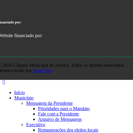
inanciado por:
 2026 Câmara Municipal de Arouca. Todos os direitos reservados.
Desenvolvido por
Brain One
Início
Município
Mensagem da Presidente
Prioridades para o Mandato
Fale com a Presidente
Arquivo de Mensagens
Executivo
Remunerações dos eleitos locais