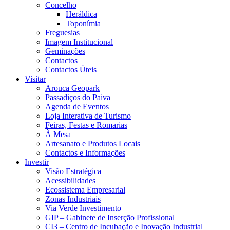
Concelho
Heráldica
Toponímia
Freguesias
Imagem Institucional
Geminações
Contactos
Contactos Úteis
Visitar
Arouca Geopark
Passadiços do Paiva
Agenda de Eventos
Loja Interativa de Turismo
Feiras, Festas e Romarias
À Mesa
Artesanato e Produtos Locais
Contactos e Informações
Investir
Visão Estratégica
Acessibilidades
Ecossistema Empresarial
Zonas Industriais
Via Verde Investimento
GIP – Gabinete de Inserção Profissional
CI3 – Centro de Incubação e Inovação Industrial