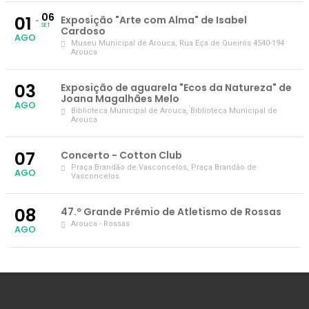
06
01
Exposição "Arte com Alma" de Isabel
SET
Cardoso
AGO
Museu Municipal de Arouca
, Rua Eça de Queirós 4540-194
Arouca
03
Exposição de aguarela "Ecos da Natureza" de
Joana Magalhães Melo
AGO
Biblioteca Municipal de Arouca
, Biblioteca Municipal de
Arouca
07
Concerto - Cotton Club
Praça Brandão de Vasconcelos
, Praça Brandão de
AGO
Vasconcelos
08
47.º Grande Prémio de Atletismo de Rossas
Arouca - Rossas
AGO