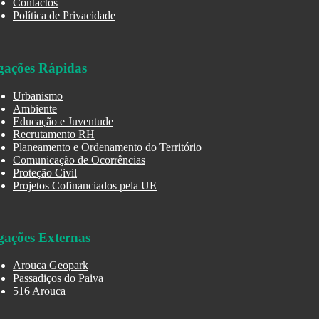
Contactos
Política de Privacidade
gações Rápidas
Urbanismo
Ambiente
Educação e Juventude
Recrutamento RH
Planeamento e Ordenamento do Território
Comunicação de Ocorrências
Proteção Civil
Projetos Cofinanciados pela UE
gações Externas
Arouca Geopark
Passadiços do Paiva
516 Arouca