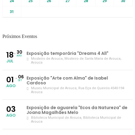
24
25
26
27
28
29
30
31
Próximos Eventos
30
18
Exposição temporária "Dreams 4 All"
AGO
Mosteiro de Arouca
, Mosteiro de Santa Maria de Arouca,
JUL
Arouca
06
01
Exposição "Arte com Alma" de Isabel
SET
Cardoso
AGO
Museu Municipal de Arouca
, Rua Eça de Queirós 4540-194
Arouca
03
Exposição de aguarela "Ecos da Natureza" de
Joana Magalhães Melo
AGO
Biblioteca Municipal de Arouca
, Biblioteca Municipal de
Arouca