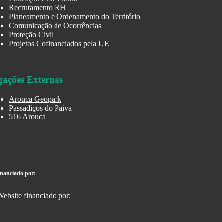
Recrutamento RH
Planeamento e Ordenamento do Território
Comunicação de Ocorrências
Proteção Civil
Projetos Cofinanciados pela UE
gações Externas
Arouca Geopark
Passadiços do Paiva
516 Arouca
inanciado por: