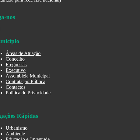
ga-nos
nicípio
Áreas de Atuação
Concelho
Freguesias
Executivo
Assembleia Municipal
Contratação Pública
Contactos
Política de Privacidade
gações Rápidas
Urbanismo
Ambiente
Educação e Juventude