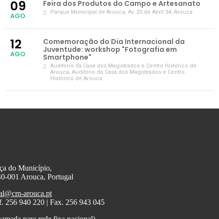
09
Feira dos Produtos do Campo e Artesanato
Parque Municipal de Arouca
, Av. 25 de Abril 34, Arouca
AGO
12
Comemoração do Dia Internacional da
Juventude: workshop "Fotografia em
AGO
Smartphone"
Auditório da Casa dos Magistrados e Centro Histórico de
Arouca
, Auditório da Casa dos Magistrados e Centro
Histórico de Arouca
ça do Município,
0-001 Arouca, Portugal
al@cm-arouca.pt
f. 256 940 220 | Fax. 256 943 045
amada para rede fixa nacional)