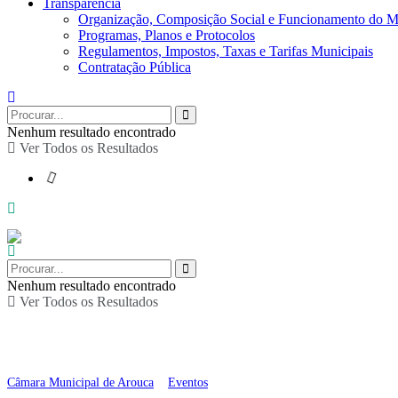
Transparência
Organização, Composição Social e Funcionamento do M
Programas, Planos e Protocolos
Regulamentos, Impostos, Taxas e Tarifas Municipais
Contratação Pública
Nenhum resultado encontrado
Ver Todos os Resultados
Nenhum resultado encontrado
Ver Todos os Resultados
Showcooking “Cogumel
Câmara Municipal de Arouca
>
Eventos
>
Showcooking “Cogumelos e medr