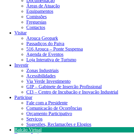
Documentação
Áreas de Atuação
Equipamentos
Comissões
Freguesias
Contactos
Visitar
Arouca Geopark
Passadiços do Paiva
516 Arouca – Ponte Suspensa
Agenda de Eventos
Loja Interativa de Turismo
Investir
Zonas Industriais
Acessibilidades
Via Verde Investimento
GIP – Gabinete de Inserção Profissional
CI3 – Centro de Incubação e Inovação Industrial
Participar
Fale com a Presidente
Comunicação de Ocorrências
Orçamento Participativo
Serviços
Sugestões, Reclamações e Elogios
Balcão Virtual