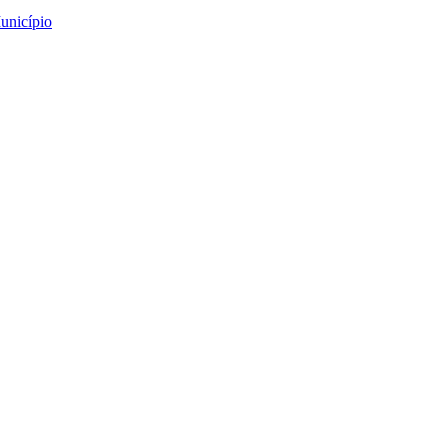
unicípio
os e medronhos”
onhos”