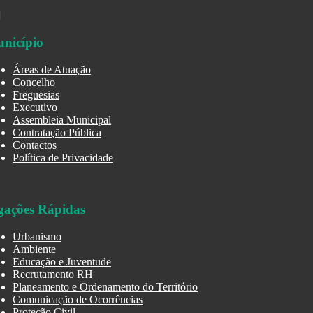
nicípio
Áreas de Atuação
Concelho
Freguesias
Executivo
Assembleia Municipal
Contratação Pública
Contactos
Política de Privacidade
gações Rápidas
Urbanismo
Ambiente
Educação e Juventude
Recrutamento RH
Planeamento e Ordenamento do Território
Comunicação de Ocorrências
Proteção Civil