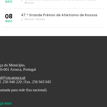
AGO
Arouca
08
47.º Grande Prémio de Atletismo de Rossas
Arouca - Rossas
AGO
ça do Município,
0-001 Arouca, Portugal
al@cm-arouca.pt
f. 256 940 220 | Fax. 256 943 045
amada para rede fixa nacional)
ga-nos