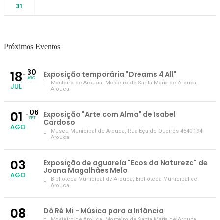
31
Próximos Eventos
30
18
Exposição temporária "Dreams 4 All"
AGO
Mosteiro de Arouca
, Mosteiro de Santa Maria de Arouca,
JUL
Arouca
06
01
Exposição "Arte com Alma" de Isabel
SET
Cardoso
AGO
Museu Municipal de Arouca
, Rua Eça de Queirós 4540-194
Arouca
03
Exposição de aguarela "Ecos da Natureza" de
Joana Magalhães Melo
AGO
Biblioteca Municipal de Arouca
, Biblioteca Municipal de
Arouca
08
Dó Ré Mi - Música para a Infância
Mosteiro de Arouca
, Mosteiro de Santa Maria de Arouca,