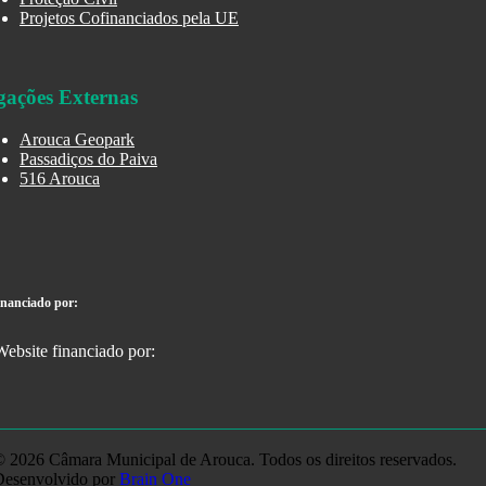
Projetos Cofinanciados pela UE
gações Externas
Arouca Geopark
Passadiços do Paiva
516 Arouca
inanciado por:
 2026 Câmara Municipal de Arouca. Todos os direitos reservados.
Desenvolvido por
Brain One