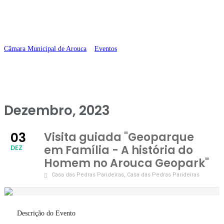
Homem no Arouca
Geopark”
Câmara Municipal de Arouca
>
Eventos
>
Visita guiada “Geoparque em
Família – A história do Homem no Arouca Geopark”
Dezembro, 2023
03
Visita guiada "Geoparque
em Família - A história do
DEZ
Homem no Arouca Geopark"
Casa das Pedras Parideiras
, Casa das Pedras Parideiras
Descrição do Evento