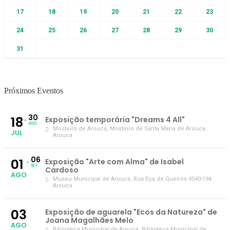
17
18
19
20
21
22
23
24
25
26
27
28
29
30
31
Próximos Eventos
30
18
Exposição temporária "Dreams 4 All"
AGO
Mosteiro de Arouca
, Mosteiro de Santa Maria de Arouca,
JUL
Arouca
06
01
Exposição "Arte com Alma" de Isabel
SET
Cardoso
AGO
Museu Municipal de Arouca
, Rua Eça de Queirós 4540-194
Arouca
03
Exposição de aguarela "Ecos da Natureza" de
Joana Magalhães Melo
AGO
Biblioteca Municipal de Arouca
, Biblioteca Municipal de