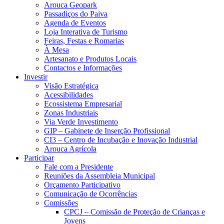
Arouca Geopark
Passadiços do Paiva
Agenda de Eventos
Loja Interativa de Turismo
Feiras, Festas e Romarias
À Mesa
Artesanato e Produtos Locais
Contactos e Informações
Investir
Visão Estratégica
Acessibilidades
Ecossistema Empresarial
Zonas Industriais
Via Verde Investimento
GIP – Gabinete de Inserção Profissional
CI3 – Centro de Incubação e Inovação Industrial
Arouca Agrícola
Participar
Fale com a Presidente
Reuniões da Assembleia Municipal
Orçamento Participativo
Comunicação de Ocorrências
Comissões
CPCJ – Comissão de Proteção de Crianças e
Jovens