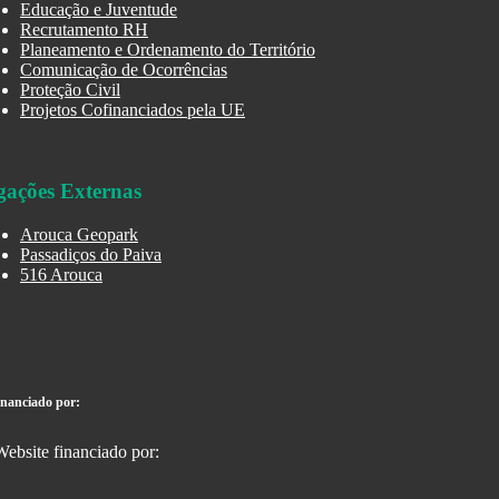
Educação e Juventude
Recrutamento RH
Planeamento e Ordenamento do Território
Comunicação de Ocorrências
Proteção Civil
Projetos Cofinanciados pela UE
gações Externas
Arouca Geopark
Passadiços do Paiva
516 Arouca
inanciado por: