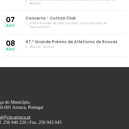
Arouca
07
Concerto - Cotton Club
Praça Brandão de Vasconcelos
, Praça Brandão de
AGO
Vasconcelos
08
47.º Grande Prémio de Atletismo de Rossas
Arouca - Rossas
AGO
ça do Município,
0-001 Arouca, Portugal
al@cm-arouca.pt
f. 256 940 220 | Fax. 256 943 045