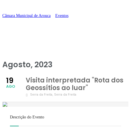
ao luar”
Câmara Municipal de Arouca
>
Eventos
>
Visita interpretada “Rota dos
Geossítios ao luar”
Agosto, 2023
19
Visita interpretada "Rota dos
Geossítios ao luar"
AGO
Serra da Freita
, Serra da Freita
Descrição do Evento