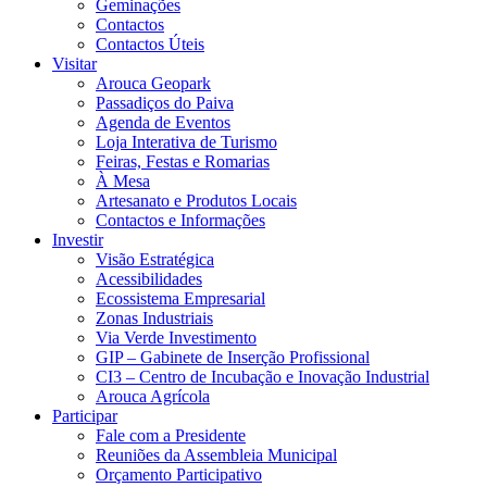
Geminações
Contactos
Contactos Úteis
Visitar
Arouca Geopark
Passadiços do Paiva
Agenda de Eventos
Loja Interativa de Turismo
Feiras, Festas e Romarias
À Mesa
Artesanato e Produtos Locais
Contactos e Informações
Investir
Visão Estratégica
Acessibilidades
Ecossistema Empresarial
Zonas Industriais
Via Verde Investimento
GIP – Gabinete de Inserção Profissional
CI3 – Centro de Incubação e Inovação Industrial
Arouca Agrícola
Participar
Fale com a Presidente
Reuniões da Assembleia Municipal
Orçamento Participativo