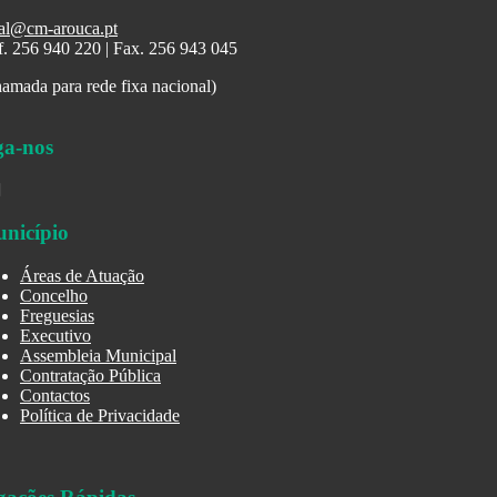
al@cm-arouca.pt
f. 256 940 220 | Fax. 256 943 045
amada para rede fixa nacional)
ga-nos
nicípio
Áreas de Atuação
Concelho
Freguesias
Executivo
Assembleia Municipal
Contratação Pública
Contactos
Política de Privacidade