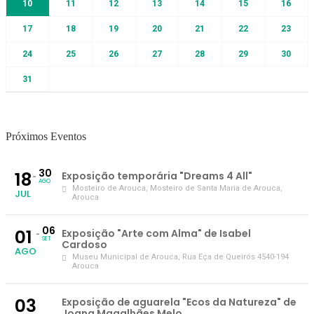
10
11
12
13
14
15
16
17
18
19
20
21
22
23
24
25
26
27
28
29
30
31
Próximos Eventos
30
18
Exposição temporária "Dreams 4 All"
AGO
Mosteiro de Arouca
, Mosteiro de Santa Maria de Arouca,
JUL
Arouca
06
01
Exposição "Arte com Alma" de Isabel
SET
Cardoso
AGO
Museu Municipal de Arouca
, Rua Eça de Queirós 4540-194
Arouca
03
Exposição de aguarela "Ecos da Natureza" de
Joana Magalhães Melo