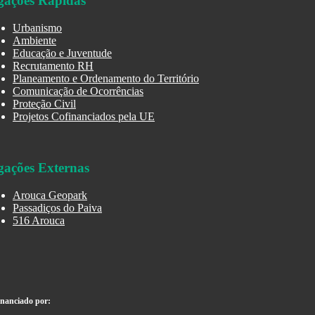
gações Rápidas
Urbanismo
Ambiente
Educação e Juventude
Recrutamento RH
Planeamento e Ordenamento do Território
Comunicação de Ocorrências
Proteção Civil
Projetos Cofinanciados pela UE
gações Externas
Arouca Geopark
Passadiços do Paiva
516 Arouca
inanciado por: