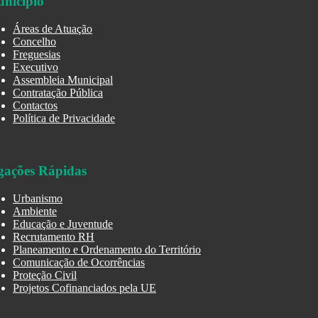
nicípio
Áreas de Atuação
Concelho
Freguesias
Executivo
Assembleia Municipal
Contratação Pública
Contactos
Política de Privacidade
gações Rápidas
Urbanismo
Ambiente
Educação e Juventude
Recrutamento RH
Planeamento e Ordenamento do Território
Comunicação de Ocorrências
Proteção Civil
Projetos Cofinanciados pela UE