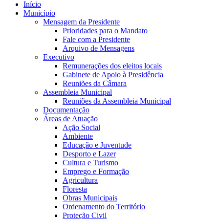
Início
Município
Mensagem da Presidente
Prioridades para o Mandato
Fale com a Presidente
Arquivo de Mensagens
Executivo
Remunerações dos eleitos locais
Gabinete de Apoio à Presidência
Reuniões da Câmara
Assembleia Municipal
Reuniões da Assembleia Municipal
Documentação
Áreas de Atuação
Ação Social
Ambiente
Educação e Juventude
Desporto e Lazer
Cultura e Turismo
Emprego e Formação
Agricultura
Floresta
Obras Municipais
Ordenamento do Território
Proteção Civil