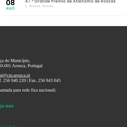
08
47.º Grande Prémio de Atletismo de Rossas
Arouca - Rossas
AGO
ça do Município,
0-001 Arouca, Portugal
al@cm-arouca.pt
f. 256 940 220 | Fax. 256 943 045
amada para rede fixa nacional)
ga-nos