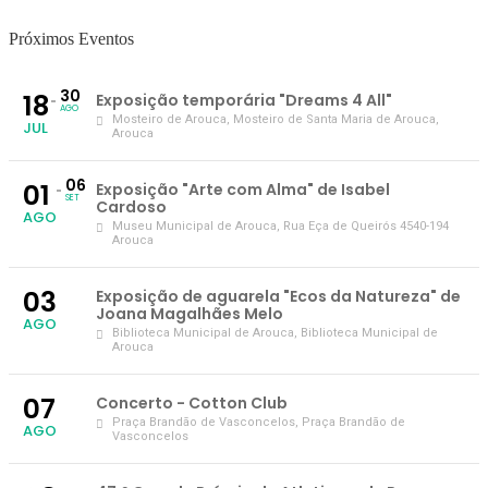
Próximos Eventos
30
18
Exposição temporária "Dreams 4 All"
AGO
Mosteiro de Arouca
, Mosteiro de Santa Maria de Arouca,
JUL
Arouca
06
01
Exposição "Arte com Alma" de Isabel
SET
Cardoso
AGO
Museu Municipal de Arouca
, Rua Eça de Queirós 4540-194
Arouca
03
Exposição de aguarela "Ecos da Natureza" de
Joana Magalhães Melo
AGO
Biblioteca Municipal de Arouca
, Biblioteca Municipal de
Arouca
07
Concerto - Cotton Club
Praça Brandão de Vasconcelos
, Praça Brandão de
AGO
Vasconcelos