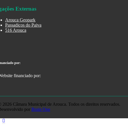
gações Externas
Arouca Geopark
Passadiços do Paiva
516 Arouca
inanciado por:
 2026 Câmara Municipal de Arouca. Todos os direitos reservados.
Desenvolvido por
Brain One