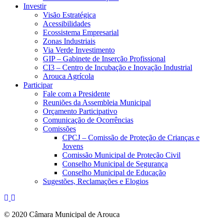
Investir
Visão Estratégica
Acessibilidades
Ecossistema Empresarial
Zonas Industriais
Via Verde Investimento
GIP – Gabinete de Inserção Profissional
CI3 – Centro de Incubação e Inovação Industrial
Arouca Agrícola
Participar
Fale com a Presidente
Reuniões da Assembleia Municipal
Orçamento Participativo
Comunicação de Ocorrências
Comissões
CPCJ – Comissão de Proteção de Crianças e
Jovens
Comissão Municipal de Proteção Civil
Conselho Municipal de Segurança
Conselho Municipal de Educação
Sugestões, Reclamações e Elogios
© 2020 Câmara Municipal de Arouca