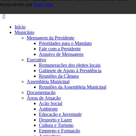
Desenvolvido por
Brain One
Início
Município
Mensagem da Presidente
Prioridades para o Mandato
Fale com a Presidente
Arquivo de Mensagens
Executivo
Remunerações dos eleitos locais
Gabinete de Apoio à Presidência
Reuniões da Câmara
Assembleia Municipal
Reuniões da Assembleia Municipal
Documentação
Áreas de Atuação
Ação Social
Ambiente
Educação e Juventude
Desporto e Lazer
Cultura e Turismo
Emprego e Formação