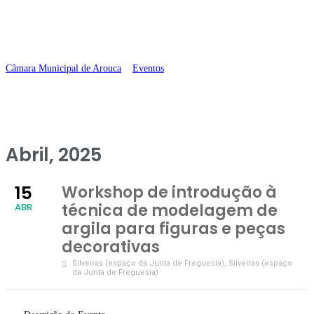
para figuras e peças
decorativas
Câmara Municipal de Arouca
>
Eventos
>
Workshop de introdução à
técnica de modelagem de argila para figuras e peças decorativas
Abril, 2025
15
Workshop de introdução à
técnica de modelagem de
ABR
argila para figuras e peças
decorativas
Silveiras (espaço da Junta de Freguesia)
, Silveiras (espaço
da Junta de Freguesia)