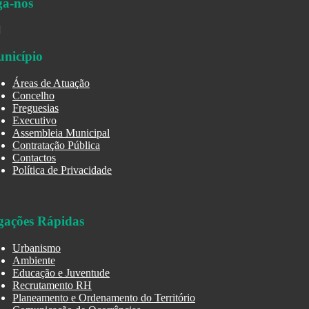
ga-nos
nicípio
Áreas de Atuação
Concelho
Freguesias
Executivo
Assembleia Municipal
Contratação Pública
Contactos
Política de Privacidade
gações Rápidas
Urbanismo
Ambiente
Educação e Juventude
Recrutamento RH
Planeamento e Ordenamento do Território