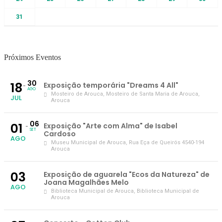
31
Próximos Eventos
30
18
Exposição temporária "Dreams 4 All"
AGO
Mosteiro de Arouca
, Mosteiro de Santa Maria de Arouca,
JUL
Arouca
06
01
Exposição "Arte com Alma" de Isabel
SET
Cardoso
AGO
Museu Municipal de Arouca
, Rua Eça de Queirós 4540-194
Arouca
03
Exposição de aguarela "Ecos da Natureza" de
Joana Magalhães Melo
AGO
Biblioteca Municipal de Arouca
, Biblioteca Municipal de
Arouca