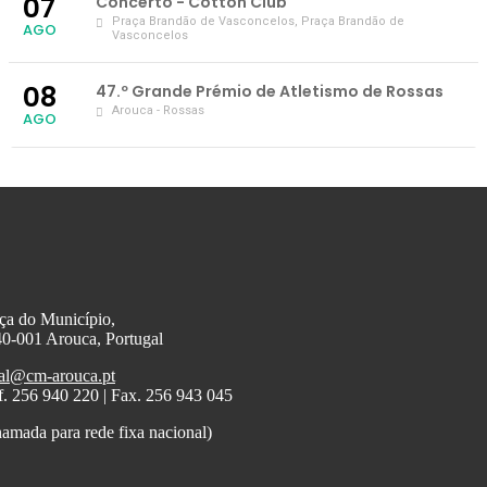
07
Concerto - Cotton Club
Praça Brandão de Vasconcelos
, Praça Brandão de
AGO
Vasconcelos
08
47.º Grande Prémio de Atletismo de Rossas
Arouca - Rossas
AGO
ça do Município,
0-001 Arouca, Portugal
al@cm-arouca.pt
f. 256 940 220 | Fax. 256 943 045
amada para rede fixa nacional)