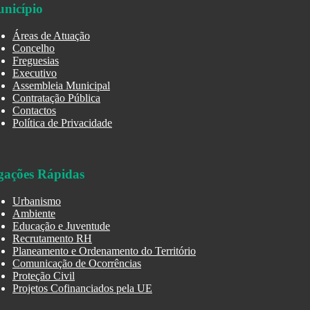
nicípio
Áreas de Atuação
Concelho
Freguesias
Executivo
Assembleia Municipal
Contratação Pública
Contactos
Política de Privacidade
gações Rápidas
Urbanismo
Ambiente
Educação e Juventude
Recrutamento RH
Planeamento e Ordenamento do Território
Comunicação de Ocorrências
Proteção Civil
Projetos Cofinanciados pela UE