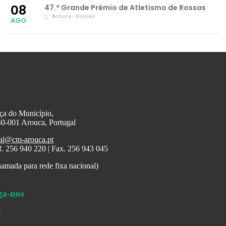
08
47.º Grande Prémio de Atletismo de Rossas
Arouca - Rossas
AGO
ça do Município,
0-001 Arouca, Portugal
al@cm-arouca.pt
f. 256 940 220 | Fax. 256 943 045
amada para rede fixa nacional)
ga-nos