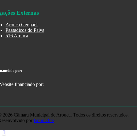
gações Externas
Arouca Geopark
Passadiços do Paiva
516 Arouca
inanciado por:
 2026 Câmara Municipal de Arouca. Todos os direitos reservados.
Desenvolvido por
Brain One