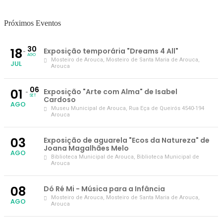
Próximos Eventos
30
18
Exposição temporária "Dreams 4 All"
AGO
Mosteiro de Arouca
, Mosteiro de Santa Maria de Arouca,
JUL
Arouca
06
01
Exposição "Arte com Alma" de Isabel
SET
Cardoso
AGO
Museu Municipal de Arouca
, Rua Eça de Queirós 4540-194
Arouca
03
Exposição de aguarela "Ecos da Natureza" de
Joana Magalhães Melo
AGO
Biblioteca Municipal de Arouca
, Biblioteca Municipal de
Arouca
08
Dó Ré Mi - Música para a Infância
Mosteiro de Arouca
, Mosteiro de Santa Maria de Arouca,
AGO
Arouca